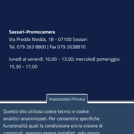
Sassari-Promocamera
Via Predda Niedda, 18 - 07100 Sassari
Tel. 079 263 8800 | Fax 079 2638810
lunedì al venerdì: 10,00 - 13,00; mercoledì pomeriggio:
15,30 - 17,00
Impostazioni Privacy
Olbia
Via Nanni 43 - 07026 Olbia
Questo sito utilizza cookie tecnici e cookie
analitici anonimizzati. Per consentire specifiche
Tel. 0789 66122 | 0789 69580
funzionalità quali la condivisione e/o la visione di
mail:
ufficio.olbia@ss.camcom.it
contenuti, possono essere installati, solo previo