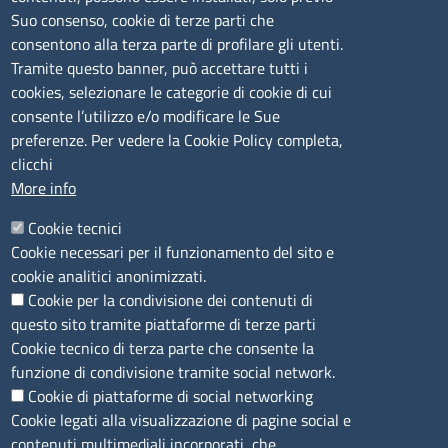
lunedì al venerdì: 9,00 - 12,00; lunedì pomeriggio: 16,00
Suo consenso, cookie di terze parti che
- 17,00
consentono alla terza parte di profilare gli utenti.
Tramite questo banner, può accettare tutti i
cookies, selezionare le categorie di cookie di cui
CONTATTI
consente l’utilizzo e/o modificare le Sue
preferenze. Per vedere la Cookie Policy completa,
Camera di Commercio, Industria, Artigianato e
clicchi
Agricoltura di Sassari
More info
PEC
:
cciaa@ss.legalmail.camcom.it
Cookie tecnici
P.IVA
01047570906
Cookie necessari per il funzionamento del sito e
Codice Fiscale
80000930901
cookie analitici anonimizzati.
Codice Univoco per le fatture elettroniche
: UFPXFS
Cookie per la condivisione dei contenuti di
questo sito tramite piattaforme di terze parti
LINK UTILI
Cookie tecnico di terza parte che consente la
funzione di condivisione tramite social network.
Cookie di piattaforme di social networking
Segnalazione di illecito
Cookie legati alla visualizzazione di pagine social e
Amministrazione Trasparente
contenuti multimediali incorporati, che