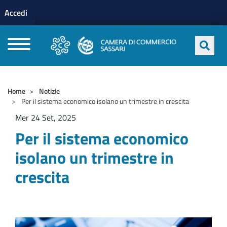
Menu profilo utente
Salta al contenuto principale
Accedi
CAMERE DI COMMERCIO D'ITALIA
Home
Notizie
Per il sistema economico isolano un trimestre in crescita
Mer 24 Set, 2025
Per il sistema economico
isolano un trimestre in
crescita