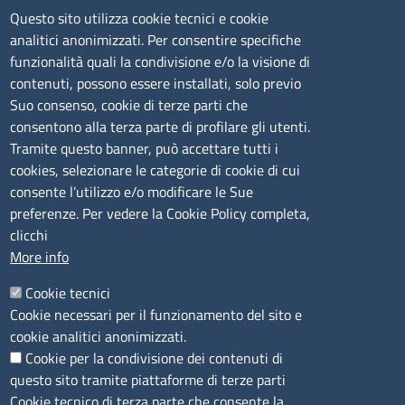
Questo sito utilizza cookie tecnici e cookie
Via Nanni 43 - 07026 Olbia
analitici anonimizzati. Per consentire specifiche
Tel. 0789 66122 | 0789 69580
funzionalità quali la condivisione e/o la visione di
mail:
ufficio.olbia@ss.camcom.it
contenuti, possono essere installati, solo previo
lunedì al venerdì: 9,00 - 12,00; lunedì pomeriggio: 16,00
Suo consenso, cookie di terze parti che
- 17,00
consentono alla terza parte di profilare gli utenti.
Tramite questo banner, può accettare tutti i
cookies, selezionare le categorie di cookie di cui
CONTATTI
consente l’utilizzo e/o modificare le Sue
preferenze. Per vedere la Cookie Policy completa,
Camera di Commercio, Industria, Artigianato e
clicchi
Agricoltura di Sassari
More info
PEC
:
cciaa@ss.legalmail.camcom.it
Cookie tecnici
P.IVA
01047570906
Cookie necessari per il funzionamento del sito e
Codice Fiscale
80000930901
cookie analitici anonimizzati.
Codice Univoco per le fatture elettroniche
: UFPXFS
Cookie per la condivisione dei contenuti di
questo sito tramite piattaforme di terze parti
LINK UTILI
Cookie tecnico di terza parte che consente la