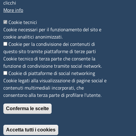
Camera di Commercio, Industria, Artigianato e
clicchi
Agricoltura di Sassari
More info
PEC
:
cciaa@ss.legalmail.camcom.it
Cookie tecnici
P.IVA
01047570906
Cookie necessari per il funzionamento del sito e
Codice Fiscale
80000930901
cookie analitici anonimizzati.
Codice Univoco per le fatture elettroniche
: UFPXFS
Cookie per la condivisione dei contenuti di
questo sito tramite piattaforme di terze parti
LINK UTILI
Cookie tecnico di terza parte che consente la
funzione di condivisione tramite social network.
Cookie di piattaforme di social networking
Segnalazione di illecito
Cookie legati alla visualizzazione di pagine social e
Amministrazione Trasparente
contenuti multimediali incorporati, che
Accesso riservato
consentono alla terza parte di profilare l'utente.
Dichiarazione di accessibilità
Mappa del sito
Conferma le scelte
Immagine
È un servizio realizzato da
Accetta tutti i cookies