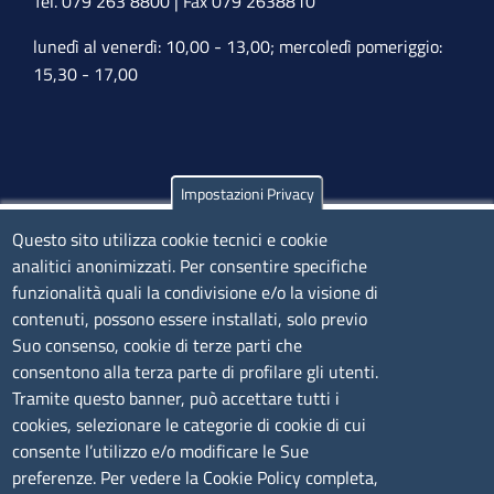
Tel. 079 263 8800 | Fax 079 2638810
lunedì al venerdì: 10,00 - 13,00; mercoledì pomeriggio:
15,30 - 17,00
Impostazioni Privacy
Olbia
Via Nanni 43 - 07026 Olbia
Questo sito utilizza cookie tecnici e cookie
analitici anonimizzati. Per consentire specifiche
Tel. 0789 66122 | 0789 69580
funzionalità quali la condivisione e/o la visione di
mail:
ufficio.olbia@ss.camcom.it
contenuti, possono essere installati, solo previo
lunedì al venerdì: 9,00 - 12,00; lunedì pomeriggio: 16,00
Suo consenso, cookie di terze parti che
- 17,00
consentono alla terza parte di profilare gli utenti.
Tramite questo banner, può accettare tutti i
cookies, selezionare le categorie di cookie di cui
CONTATTI
consente l’utilizzo e/o modificare le Sue
preferenze. Per vedere la Cookie Policy completa,