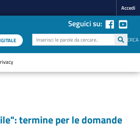
Menu p
Accedi
Seguici su:
Cerca
CERCA
GITALE
rivacy
nile": termine per le domande