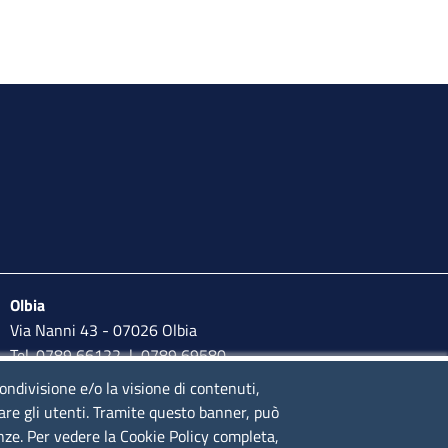
Olbia
Via Nanni 43 - 07026 Olbia
Tel. 0789 66122 | 0789 69580
mail:
ufficio.olbia@ss.camcom.it
condivisione e/o la visione di contenuti,
lare gli utenti. Tramite questo banner, può
lunedì al venerdì: 9,00 - 12,00; lunedì pomeriggio: 16,00 -
enze. Per vedere la Cookie Policy completa,
17,00