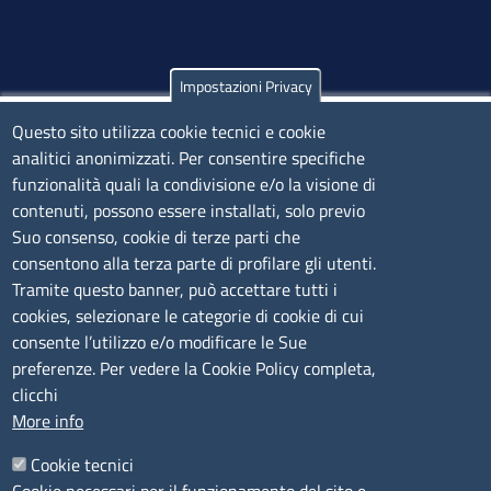
Impostazioni Privacy
Olbia
Questo sito utilizza cookie tecnici e cookie
Via Nanni 43 - 07026 Olbia
analitici anonimizzati. Per consentire specifiche
Tel. 0789 66122 | 0789 69580
funzionalità quali la condivisione e/o la visione di
mail:
ufficio.olbia@ss.camcom.it
contenuti, possono essere installati, solo previo
lunedì al venerdì: 9,00 - 12,00; lunedì pomeriggio: 16,00
Suo consenso, cookie di terze parti che
- 17,00
consentono alla terza parte di profilare gli utenti.
Tramite questo banner, può accettare tutti i
cookies, selezionare le categorie di cookie di cui
CONTATTI
consente l’utilizzo e/o modificare le Sue
preferenze. Per vedere la Cookie Policy completa,
Camera di Commercio, Industria, Artigianato e
clicchi
Agricoltura di Sassari
More info
PEC
:
cciaa@ss.legalmail.camcom.it
Cookie tecnici
P.IVA
01047570906