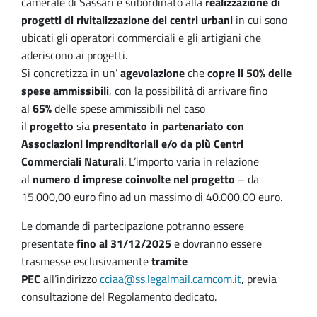
camerale di Sassari è subordinato alla
realizzazione di
progetti di rivitalizzazione dei centri urbani
in cui sono
ubicati gli operatori commerciali e gli artigiani che
aderiscono ai progetti.
Si concretizza in un’
agevolazione
che
copre il 50% delle
spese ammissibili
, con la possibilità di arrivare fino
al
65%
delle spese ammissibili nel caso
il
progetto
sia
presentato in partenariato con
Associazioni imprenditoriali e/o da più Centri
Commerciali Naturali
. L’importo varia in relazione
al
numero d imprese coinvolte nel progetto
– da
15.000,00 euro fino ad un massimo di 40.000,00 euro.
Le domande di partecipazione potranno essere
presentate
fino al 31/12/2025
e dovranno essere
trasmesse esclusivamente
tramite
PEC
all’indirizzo
cciaa@ss.legalmail.camcom.it
, previa
consultazione del Regolamento dedicato.