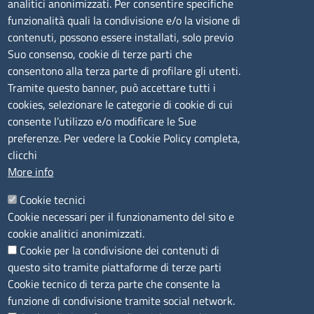
analitici anonimizzati. Per consentire specifiche
Tel. 0789 66122 | 0789 69580
funzionalità quali la condivisione e/o la visione di
mail:
ufficio.olbia@ss.camcom.it
contenuti, possono essere installati, solo previo
lunedì al venerdì: 9,00 - 12,00; lunedì pomeriggio: 16,00
Suo consenso, cookie di terze parti che
- 17,00
consentono alla terza parte di profilare gli utenti.
Tramite questo banner, può accettare tutti i
cookies, selezionare le categorie di cookie di cui
CONTATTI
consente l’utilizzo e/o modificare le Sue
preferenze. Per vedere la Cookie Policy completa,
Camera di Commercio, Industria, Artigianato e
clicchi
Agricoltura di Sassari
More info
PEC
:
cciaa@ss.legalmail.camcom.it
Cookie tecnici
P.IVA
01047570906
Cookie necessari per il funzionamento del sito e
Codice Fiscale
80000930901
cookie analitici anonimizzati.
Codice Univoco per le fatture elettroniche
: UFPXFS
Cookie per la condivisione dei contenuti di
questo sito tramite piattaforme di terze parti
LINK UTILI
Cookie tecnico di terza parte che consente la
funzione di condivisione tramite social network.