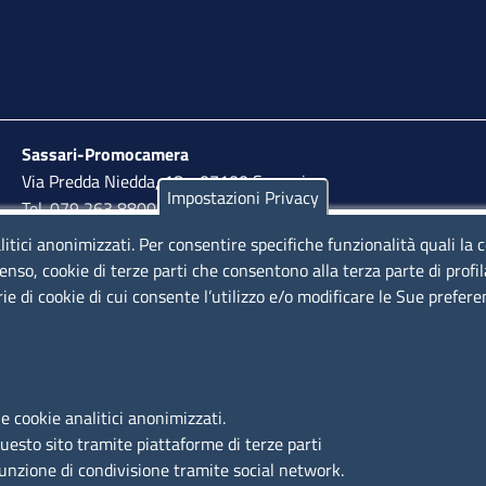
Sassari-Promocamera
Via Predda Niedda, 18 - 07100 Sassari
Impostazioni Privacy
Tel. 079 263 8800 | Fax 079 2638810
litici anonimizzati. Per consentire specifiche funzionalità quali la 
lunedì al venerdì: 10,00 - 13,00; mercoledì pomeriggio:
enso, cookie di terze parti che consentono alla terza parte di profi
15,30 - 17,00
rie di cookie di cui consente l’utilizzo e/o modificare le Sue prefer
LINK UTILI
e cookie analitici anonimizzati.
Segnalazione di illecito
questo sito tramite piattaforme di terze parti
Amministrazione Trasparente
funzione di condivisione tramite social network.