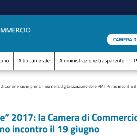
Salta al contenuto principale
CAMERA DI
IO D'ITALIA
Menu Statico
iamo
Albo camerale
Amministrazione trasparente
P
di Commercio in prima linea nella digitalizzazione delle PMI. Primo incontro il
le” 2017: la Camera di Commercio
imo incontro il 19 giugno