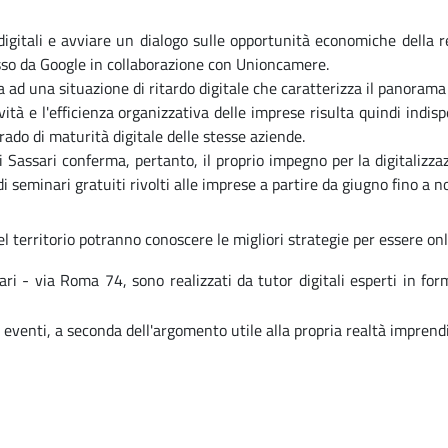
gitali e avviare un dialogo sulle opportunità economiche della ret
osso da Google in collaborazione con Unioncamere.
ta ad una situazione di ritardo digitale che caratterizza il panorama
vità e l'efficienza organizzativa delle imprese risulta quindi indi
ado di maturità digitale delle stesse aziende.
assari conferma, pertanto, il proprio impegno per la digitalizzaz
o di seminari gratuiti rivolti alle imprese a partire da giugno fino a
el territorio potranno conoscere le migliori strategie per essere onl
ari - via Roma 74, sono realizzati da tutor digitali esperti in fo
i eventi, a seconda dell'argomento utile alla propria realtà imprendi