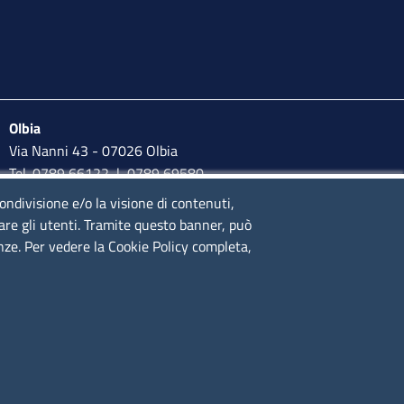
Olbia
Via Nanni 43 - 07026 Olbia
Tel. 0789 66122 | 0789 69580
mail:
ufficio.olbia@ss.camcom.it
condivisione e/o la visione di contenuti,
lare gli utenti. Tramite questo banner, può
lunedì al venerdì: 9,00 - 12,00; lunedì pomeriggio: 16,00 -
enze. Per vedere la Cookie Policy completa,
17,00