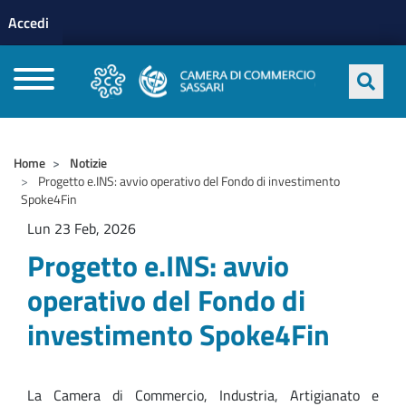
Menu profilo utente
Salta al contenuto principale
Accedi
CAMERE DI COMMERCIO D'ITALIA
Home
Notizie
Progetto e.INS: avvio operativo del Fondo di investimento
Spoke4Fin
Lun 23 Feb, 2026
Progetto e.INS: avvio
operativo del Fondo di
investimento Spoke4Fin
La Camera di Commercio, Industria, Artigianato e