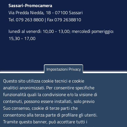
Sassari-Promocamera
Via Predda Niedda, 18 - 07100 Sassari
Tel. 079 263 8800 | Fax 079 2638810
lunedì al venerdì: 10,00 - 13,00; mercoledì pomeriggio:
15,30 - 17,00
Impostazioni Privacy
Olbia
Questo sito utilizza cookie tecnici e cookie
Via Nanni 43 - 07026 Olbia
analitici anonimizzati. Per consentire specifiche
Tel. 0789 66122 | 0789 69580
funzionalità quali la condivisione e/o la visione di
mail:
ufficio.olbia@ss.camcom.it
contenuti, possono essere installati, solo previo
lunedì al venerdì: 9,00 - 12,00; lunedì pomeriggio: 16,00
Suo consenso, cookie di terze parti che
- 17,00
consentono alla terza parte di profilare gli utenti.
Tramite questo banner, può accettare tutti i