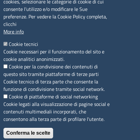
cookies, selezionare le categorie di cookie di cui
CONTATTI
consente l’utilizzo e/o modificare le Sue
preferenze. Per vedere la Cookie Policy completa,
Camera di Commercio, Industria, Artigianato e
clicchi
Agricoltura di Sassari
More info
PEC
:
cciaa@ss.legalmail.camcom.it
Cookie tecnici
P.IVA
01047570906
Cookie necessari per il funzionamento del sito e
Codice Fiscale
80000930901
cookie analitici anonimizzati.
Codice Univoco per le fatture elettroniche
: UFPXFS
Cookie per la condivisione dei contenuti di
questo sito tramite piattaforme di terze parti
LINK UTILI
Cookie tecnico di terza parte che consente la
funzione di condivisione tramite social network.
Cookie di piattaforme di social networking
Segnalazione di illecito
Cookie legati alla visualizzazione di pagine social e
Amministrazione Trasparente
contenuti multimediali incorporati, che
Accesso riservato
consentono alla terza parte di profilare l'utente.
Dichiarazione di accessibilità
Mappa del sito
Conferma le scelte