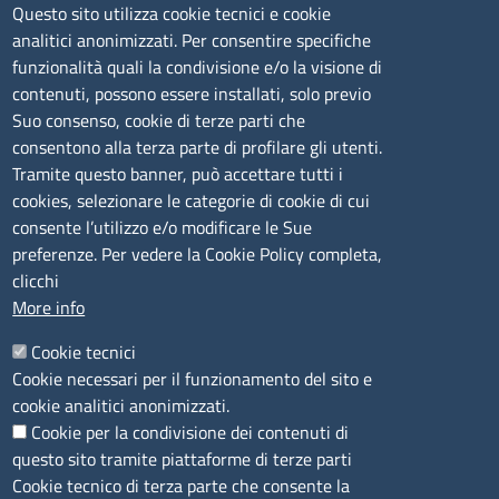
Questo sito utilizza cookie tecnici e cookie
Via Nanni 43 - 07026 Olbia
analitici anonimizzati. Per consentire specifiche
Tel. 0789 66122 | 0789 69580
funzionalità quali la condivisione e/o la visione di
mail:
ufficio.olbia@ss.camcom.it
contenuti, possono essere installati, solo previo
lunedì al venerdì: 9,00 - 12,00; lunedì pomeriggio: 16,00
Suo consenso, cookie di terze parti che
- 17,00
consentono alla terza parte di profilare gli utenti.
Tramite questo banner, può accettare tutti i
cookies, selezionare le categorie di cookie di cui
CONTATTI
consente l’utilizzo e/o modificare le Sue
preferenze. Per vedere la Cookie Policy completa,
Camera di Commercio, Industria, Artigianato e
clicchi
Agricoltura di Sassari
More info
PEC
:
cciaa@ss.legalmail.camcom.it
Cookie tecnici
P.IVA
01047570906
Cookie necessari per il funzionamento del sito e
Codice Fiscale
80000930901
cookie analitici anonimizzati.
Codice Univoco per le fatture elettroniche
: UFPXFS
Cookie per la condivisione dei contenuti di
questo sito tramite piattaforme di terze parti
LINK UTILI
Cookie tecnico di terza parte che consente la