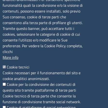
funzionalità quali la condivisione e/o la visione di
mail:
ufficio.olbia@ss.camcom.it
contenuti, possono essere installati, solo previo
lunedì al venerdì: 9,00 - 12,00; lunedì pomeriggio: 16,00
Suo consenso, cookie di terze parti che
- 17,00
consentono alla terza parte di profilare gli utenti.
Tramite questo banner, può accettare tutti i
cookies, selezionare le categorie di cookie di cui
CONTATTI
consente l’utilizzo e/o modificare le Sue
preferenze. Per vedere la Cookie Policy completa,
Camera di Commercio, Industria, Artigianato e
clicchi
Agricoltura di Sassari
More info
PEC
:
cciaa@ss.legalmail.camcom.it
Cookie tecnici
P.IVA
01047570906
Cookie necessari per il funzionamento del sito e
Codice Fiscale
80000930901
cookie analitici anonimizzati.
Codice Univoco per le fatture elettroniche
: UFPXFS
Cookie per la condivisione dei contenuti di
questo sito tramite piattaforme di terze parti
LINK UTILI
Cookie tecnico di terza parte che consente la
funzione di condivisione tramite social network.
Cookie di piattaforme di social networking