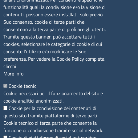
Tel. 0789 66122 | 0789 69580
funzionalità quali la condivisione e/o la visione di
mail:
ufficio.olbia@ss.camcom.it
contenuti, possono essere installati, solo previo
lunedì al venerdì: 9,00 - 12,00; lunedì pomeriggio: 16,00
Suo consenso, cookie di terze parti che
- 17,00
consentono alla terza parte di profilare gli utenti.
Tramite questo banner, può accettare tutti i
cookies, selezionare le categorie di cookie di cui
CONTATTI
consente l’utilizzo e/o modificare le Sue
preferenze. Per vedere la Cookie Policy completa,
Camera di Commercio, Industria, Artigianato e
clicchi
Agricoltura di Sassari
More info
PEC
:
cciaa@ss.legalmail.camcom.it
Cookie tecnici
P.IVA
01047570906
Cookie necessari per il funzionamento del sito e
Codice Fiscale
80000930901
cookie analitici anonimizzati.
Codice Univoco per le fatture elettroniche
: UFPXFS
Cookie per la condivisione dei contenuti di
questo sito tramite piattaforme di terze parti
LINK UTILI
Cookie tecnico di terza parte che consente la
funzione di condivisione tramite social network.
Cookie di piattaforme di social networking