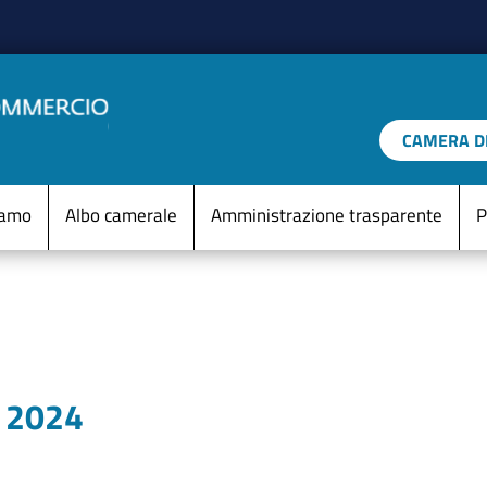
Salta al contenuto principale
CAMERA DI
IO D'ITALIA
Menu Statico
iamo
Albo camerale
Amministrazione trasparente
P
t 2024