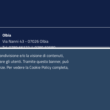
Olbia
Via Nanni 43 - 07026 Olbia
Tel. 0789 66122 | 0789 69580
mail:
ufficio.olbia@ss.camcom.it
condivisione e/o la visione di contenuti,
lare gli utenti. Tramite questo banner, può
lunedì al venerdì: 9,00 - 12,00; lunedì pomeriggio: 16,00 -
enze. Per vedere la Cookie Policy completa,
17,00