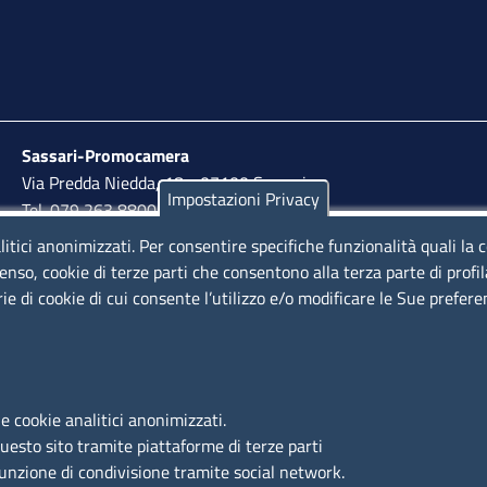
Sassari-Promocamera
Via Predda Niedda, 18 - 07100 Sassari
Impostazioni Privacy
Tel. 079 263 8800 | Fax 079 2638810
litici anonimizzati. Per consentire specifiche funzionalità quali la 
lunedì al venerdì: 10,00 - 13,00; mercoledì pomeriggio:
enso, cookie di terze parti che consentono alla terza parte di profi
15,30 - 17,00
rie di cookie di cui consente l’utilizzo e/o modificare le Sue prefer
LINK UTILI
e cookie analitici anonimizzati.
Segnalazione di illecito
questo sito tramite piattaforme di terze parti
Amministrazione Trasparente
funzione di condivisione tramite social network.