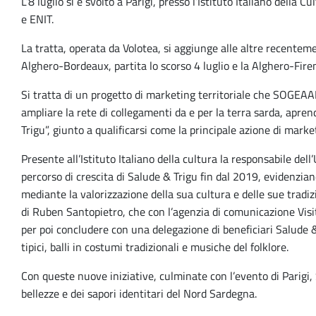
L’8 luglio si è svolto a Parigi, presso l’Istituto Italiano de
e ENIT.
La tratta, operata da Volotea, si aggiunge alle altre recentem
Alghero-Bordeaux, partita lo scorso 4 luglio e la Alghero-Fire
Si tratta di un progetto di marketing territoriale che SOGEAAL,
ampliare la rete di collegamenti da e per la terra sarda, apre
Trigu”, giunto a qualificarsi come la principale azione di mark
Presente all’Istituto Italiano della cultura la responsabile del
percorso di crescita di Salude & Trigu fin dal 2019, evidenzian
mediante la valorizzazione della sua cultura e delle sue trad
di Ruben Santopietro, che con l’agenzia di comunicazione Visit 
per poi concludere con una delegazione di beneficiari Salude &
tipici, balli in costumi tradizionali e musiche del folklore.
Con queste nuove iniziative, culminate con l’evento di Parigi, S
bellezze e dei sapori identitari del Nord Sardegna.