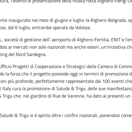
lla Cultura, l’evento di presentazione della nuova rotta Alghero-Par
ente inaugurate nei mesi di giugno e luglio: la Alghero-Belgrado, o
nze, dal 6 luglio, entrambe operate da Volotea.
 società di gestione dell’ aeroporto di Alghero-Fertilia, ENIT e l’e
ndola ai mercati non solo nazionali ma anche esteri; un’iniziativa 
eting del Nord Sardegna.
l’Ufficio Progetti di Cooperazione e Strategici della Camera di Comme
do la forza che il progetto possiede oggi in termini di promozione 
izioni più profonde, perfettamente rappresentate dai 100 eventi ch
Italy cura la promozione di Salude & Trigu, delle sue manifestazioni
 Trigu che, nel giardino di Rue de Varenne, ha dato ai presenti un a
alude & Trigu si è spinto oltre i confini nazionali, ponendosi come 