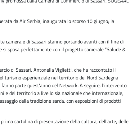
igi Orly promossa dalla Camera di Commercio di Sassari, SOGEAAL
perata da Air Serbia, inaugurata lo scorso 10 giugno; la
nte camerale di Sassari stanno portando avanti con il fine di
che si sposa perfettamente con il progetto camerale “Salude &
rcio di Sassari, Antonella Viglietti, che ha raccontato il
del turismo esperienziale nel territorio del Nord Sardegna
e fanno parte quest’anno del Network. A seguire, l’intervento
 e del territorio a livello sia nazionale che internazionale,
ssaggio della tradizione sarda, con esposizioni di prodotti
prima cartolina di presentazione della cultura, dell’arte, delle