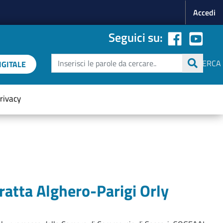
Menu p
Accedi
Seguici su:
Cerca
CERCA
GITALE
rivacy
tratta Alghero-Parigi Orly