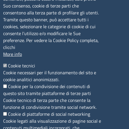
lunedì al venerdì: 9,00 - 12,00; lunedì pomeriggio: 16,00
Suo consenso, cookie di terze parti che
- 17,00
consentono alla terza parte di profilare gli utenti.
Tramite questo banner, può accettare tutti i
cookies, selezionare le categorie di cookie di cui
CONTATTI
consente l’utilizzo e/o modificare le Sue
preferenze. Per vedere la Cookie Policy completa,
Camera di Commercio, Industria, Artigianato e
clicchi
Agricoltura di Sassari
More info
PEC
:
cciaa@ss.legalmail.camcom.it
Cookie tecnici
P.IVA
01047570906
Cookie necessari per il funzionamento del sito e
Codice Fiscale
80000930901
cookie analitici anonimizzati.
Codice Univoco per le fatture elettroniche
: UFPXFS
Cookie per la condivisione dei contenuti di
questo sito tramite piattaforme di terze parti
LINK UTILI
Cookie tecnico di terza parte che consente la
funzione di condivisione tramite social network.
Cookie di piattaforme di social networking
Segnalazione di illecito
Cookie legati alla visualizzazione di pagine social e
Amministrazione Trasparente
contenuti multimediali incorporati, che