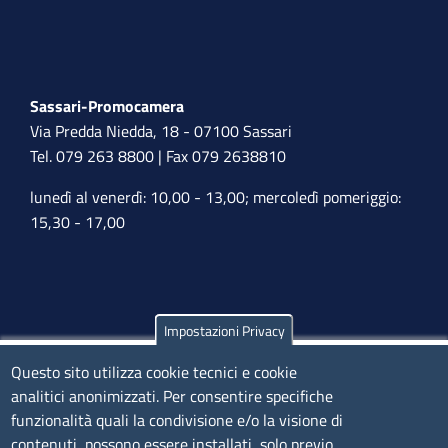
Sassari-Promocamera
Via Predda Niedda, 18 - 07100 Sassari
Tel. 079 263 8800 | Fax 079 2638810
lunedì al venerdì: 10,00 - 13,00; mercoledì pomeriggio:
15,30 - 17,00
Impostazioni Privacy
Olbia
Questo sito utilizza cookie tecnici e cookie
Via Nanni 43 - 07026 Olbia
analitici anonimizzati. Per consentire specifiche
Tel. 0789 66122 | 0789 69580
funzionalità quali la condivisione e/o la visione di
mail:
ufficio.olbia@ss.camcom.it
contenuti, possono essere installati, solo previo