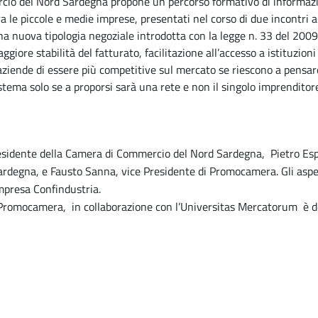
io del Nord Sardegna propone un percorso formativo di informaz
a le piccole e medie imprese, presentati nel corso di due incontri a
una nuova tipologia negoziale introdotta con la legge n. 33 del 2009 
aggiore stabilità del fatturato, facilitazione all’accesso a istituzion
aziende di essere più competitive sul mercato se riescono a pensare
istema solo se a proporsi sarà una rete e non il singolo imprenditor
 Presidente della Camera di Commercio del Nord Sardegna, Pietro Es
degna, e Fausto Sanna, vice Presidente di Promocamera. Gli aspett
mpresa Confindustria.
le Promocamera, in collaborazione con l’Universitas Mercatorum è d