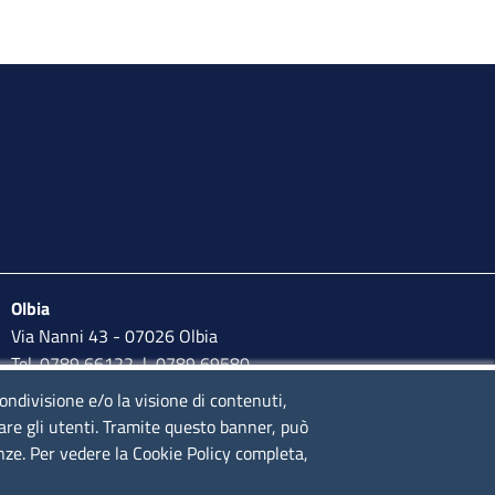
Olbia
Via Nanni 43 - 07026 Olbia
Tel. 0789 66122 | 0789 69580
mail:
ufficio.olbia@ss.camcom.it
condivisione e/o la visione di contenuti,
lare gli utenti. Tramite questo banner, può
lunedì al venerdì: 9,00 - 12,00; lunedì pomeriggio: 16,00 -
enze. Per vedere la Cookie Policy completa,
17,00