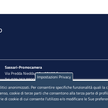
Sassari-Promocamera
Via Predda Niedda, 18 - 07100 Sassari
Impostazioni Privacy
Tel. 079 263 8800 | Fax 079 2638810
litici anonimizzati. Per consentire specifiche funzionalità quali la 
lunedì al venerdì: 10,00 - 13,00; mercoledì pomeriggio:
enso, cookie di terze parti che consentono alla terza parte di profi
15,30 - 17,00
rie di cookie di cui consente l’utilizzo e/o modificare le Sue prefer