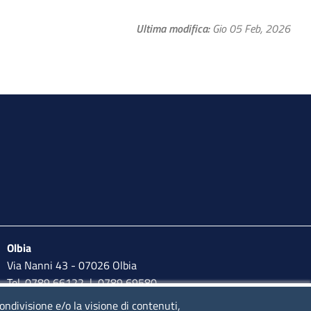
Ultima modifica
Gio 05 Feb, 2026
Olbia
Via Nanni 43 - 07026 Olbia
Tel. 0789 66122 | 0789 69580
mail:
ufficio.olbia@ss.camcom.it
condivisione e/o la visione di contenuti,