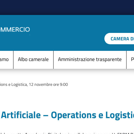
Salta al contenuto principale
CAMERA DI
IO D'ITALIA
Menu Statico
iamo
Albo camerale
Amministrazione trasparente
P
ations e Logistica, 12 novembre ore 9:00
 Artificiale – Operations e Logis