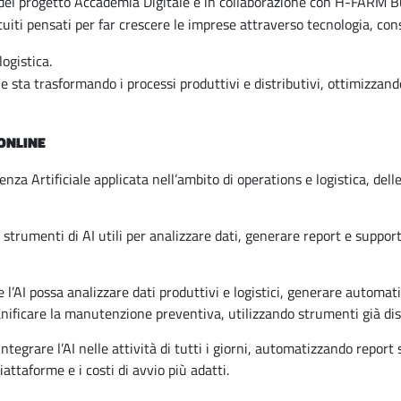
o del progetto Accademia Digitale e in collaborazione con H-FARM B
tuiti pensati per far crescere le imprese attraverso tecnologia, c
logistica.
e sta trasformando i processi produttivi e distributivi, ottimizzand
 ONLINE
za Artificiale applicata nell’ambito di operations e logistica, delle
rumenti di AI utili per analizzare dati, generare report e supporta
 l’AI possa analizzare dati produttivi e logistici, generare automa
nificare la manutenzione preventiva, utilizzando strumenti già disp
ntegrare l’AI nelle attività di tutti i giorni, automatizzando repor
attaforme e i costi di avvio più adatti.