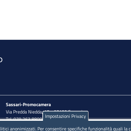
Sassari-Promocamera
Via Predda Niedda, 18 - 07100 Sassari
Impostazioni Privacy
Tel. 079 263 8800 | Fax 079 2638810
litici anonimizzati. Per consentire specifiche funzionalità quali la 