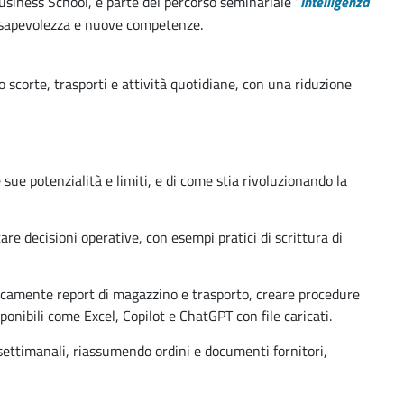
usiness School, è parte del percorso seminariale
“
Intelligenza
onsapevolezza e nuove competenze.
o scorte, trasporti e attività quotidiane, con una riduzione
 sue potenzialità e limiti, e di come stia rivoluzionando la
re decisioni operative, con esempi pratici di scrittura di
ticamente report di magazzino e trasporto, creare procedure
onibili come Excel, Copilot e ChatGPT con file caricati.
t settimanali, riassumendo ordini e documenti fornitori,