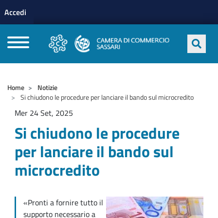
Menu profilo utente
Salta al contenuto principale
Accedi
CAMERE DI COMMERCIO D'ITALIA
Home
Notizie
Si chiudono le procedure per lanciare il bando sul microcredito
Mer 24 Set, 2025
Si chiudono le procedure
per lanciare il bando sul
microcredito
«Pronti a fornire tutto il
supporto necessario a