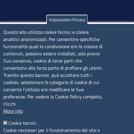
Impostazioni Privacy
Olbia
Questo sito utilizza cookie tecnici e cookie
Via Nanni 43 - 07026 Olbia
analitici anonimizzati. Per consentire specifiche
Tel. 0789 66122 | 0789 69580
funzionalità quali la condivisione e/o la visione di
mail:
ufficio.olbia@ss.camcom.it
contenuti, possono essere installati, solo previo
lunedì al venerdì: 9,00 - 12,00; lunedì pomeriggio: 16,00
Suo consenso, cookie di terze parti che
- 17,00
consentono alla terza parte di profilare gli utenti.
Tramite questo banner, può accettare tutti i
cookies, selezionare le categorie di cookie di cui
CONTATTI
consente l’utilizzo e/o modificare le Sue
preferenze. Per vedere la Cookie Policy completa,
Camera di Commercio, Industria, Artigianato e
clicchi
Agricoltura di Sassari
More info
PEC
:
cciaa@ss.legalmail.camcom.it
Cookie tecnici
P.IVA
01047570906
Cookie necessari per il funzionamento del sito e
Codice Fiscale
80000930901