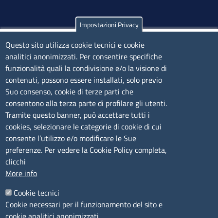
Impostazioni Privacy
Olbia
Questo sito utilizza cookie tecnici e cookie
Via Nanni 43 - 07026 Olbia
analitici anonimizzati. Per consentire specifiche
Tel. 0789 66122 | 0789 69580
funzionalità quali la condivisione e/o la visione di
mail:
ufficio.olbia@ss.camcom.it
contenuti, possono essere installati, solo previo
lunedì al venerdì: 9,00 - 12,00; lunedì pomeriggio: 16,00
Suo consenso, cookie di terze parti che
- 17,00
consentono alla terza parte di profilare gli utenti.
Tramite questo banner, può accettare tutti i
cookies, selezionare le categorie di cookie di cui
CONTATTI
consente l’utilizzo e/o modificare le Sue
preferenze. Per vedere la Cookie Policy completa,
Camera di Commercio, Industria, Artigianato e
clicchi
Agricoltura di Sassari
More info
PEC
:
cciaa@ss.legalmail.camcom.it
Cookie tecnici
P.IVA
01047570906
Cookie necessari per il funzionamento del sito e
Codice Fiscale
80000930901
cookie analitici anonimizzati.