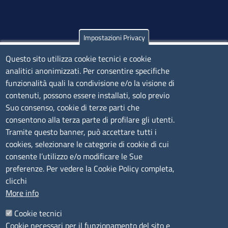
Impostazioni Privacy
Olbia
Questo sito utilizza cookie tecnici e cookie
Via Nanni 43 - 07026 Olbia
analitici anonimizzati. Per consentire specifiche
Tel. 0789 66122 | 0789 69580
funzionalità quali la condivisione e/o la visione di
mail:
ufficio.olbia@ss.camcom.it
contenuti, possono essere installati, solo previo
lunedì al venerdì: 9,00 - 12,00; lunedì pomeriggio: 16,00
Suo consenso, cookie di terze parti che
- 17,00
consentono alla terza parte di profilare gli utenti.
Tramite questo banner, può accettare tutti i
cookies, selezionare le categorie di cookie di cui
CONTATTI
consente l’utilizzo e/o modificare le Sue
preferenze. Per vedere la Cookie Policy completa,
Camera di Commercio, Industria, Artigianato e
clicchi
Agricoltura di Sassari
More info
PEC
:
cciaa@ss.legalmail.camcom.it
Cookie tecnici
P.IVA
01047570906
Cookie necessari per il funzionamento del sito e