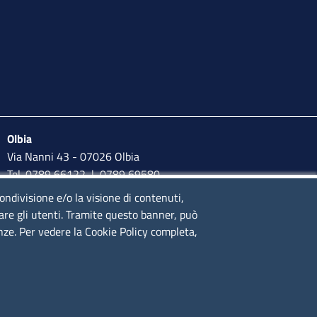
Olbia
Via Nanni 43 - 07026 Olbia
Tel. 0789 66122 | 0789 69580
mail:
ufficio.olbia@ss.camcom.it
condivisione e/o la visione di contenuti,
lare gli utenti. Tramite questo banner, può
lunedì al venerdì: 9,00 - 12,00; lunedì pomeriggio: 16,00 -
enze. Per vedere la Cookie Policy completa,
17,00