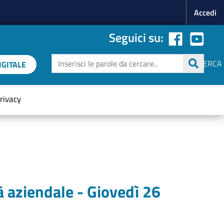
Menu p
Accedi
Seguici su:
Cerca
CERCA
GITALE
rivacy
à aziendale - Giovedì 26