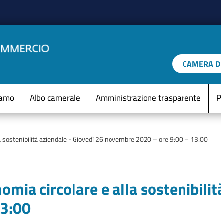
Salta al contenuto principale
CAMERA DI
IO D'ITALIA
Menu Statico
iamo
Albo camerale
Amministrazione trasparente
P
la sostenibilità aziendale - Giovedì 26 novembre 2020 – ore 9:00 – 13:00
omia circolare e alla sostenibilit
13:00