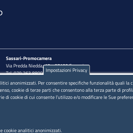
Sassari-Promocamera
Via Predda Niedda, 18 - 07100 Sassari
Impostazioni Privacy
Tel. 079 263 8800 | Fax 079 2638810
litici anonimizzati. Per consentire specifiche funzionalità quali la 
lunedì al venerdì: 10,00 - 13,00; mercoledì pomeriggio:
enso, cookie di terze parti che consentono alla terza parte di profi
15,30 - 17,00
rie di cookie di cui consente l’utilizzo e/o modificare le Sue prefer
LINK UTILI
e cookie analitici anonimizzati.