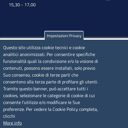
15,30 - 17,00
Impostazioni Privacy
Olbia
Questo sito utilizza cookie tecnici e cookie
Via Nanni 43 - 07026 Olbia
analitici anonimizzati. Per consentire specifiche
Tel. 0789 66122 | 0789 69580
funzionalità quali la condivisione e/o la visione di
mail:
ufficio.olbia@ss.camcom.it
contenuti, possono essere installati, solo previo
lunedì al venerdì: 9,00 - 12,00; lunedì pomeriggio: 16,00
Suo consenso, cookie di terze parti che
- 17,00
consentono alla terza parte di profilare gli utenti.
Tramite questo banner, può accettare tutti i
cookies, selezionare le categorie di cookie di cui
CONTATTI
consente l’utilizzo e/o modificare le Sue
preferenze. Per vedere la Cookie Policy completa,
Camera di Commercio, Industria, Artigianato e
clicchi
Agricoltura di Sassari
More info