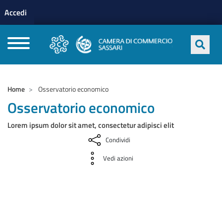
Menu profilo utente
Salta al contenuto principale
Accedi
CAMERE DI COMMERCIO D'ITALIA
Home
Osservatorio economico
Osservatorio economico
Lorem ipsum dolor sit amet, consectetur adipisci elit
Condividi
Vedi azioni