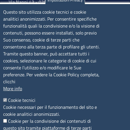
Via Nanni 43 - 07026 Olbia
Tel. 0789 66122 | 0789 69580
Questo sito utilizza cookie tecnici e cookie
mail:
ufficio.olbia@ss.camcom.it
analitici anonimizzati. Per consentire specifiche
funzionalità quali la condivisione e/o la visione di
lunedì al venerdì: 9,00 - 12,00; lunedì pomeriggio: 16,00
contenuti, possono essere installati, solo previo
- 17,00
Suo consenso, cookie di terze parti che
consentono alla terza parte di profilare gli utenti.
CONTATTI
Tramite questo banner, può accettare tutti i
cookies, selezionare le categorie di cookie di cui
consente l’utilizzo e/o modificare le Sue
Camera di Commercio, Industria, Artigianato e
preferenze. Per vedere la Cookie Policy completa,
Agricoltura di Sassari
clicchi
PEC
:
cciaa@ss.legalmail.camcom.it
More info
P.IVA
01047570906
Codice Fiscale
80000930901
Cookie tecnici
Codice Univoco per le fatture elettroniche
: UFPXFS
Cookie necessari per il funzionamento del sito e
cookie analitici anonimizzati.
Cookie per la condivisione dei contenuti di
LINK UTILI
questo sito tramite piattaforme di terze parti