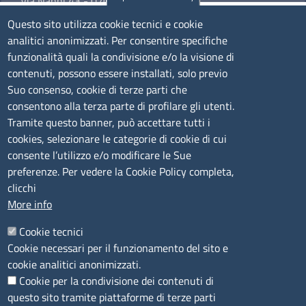
Via Nanni 43 - 07026 Olbia
Tel. 0789 66122 | 0789 69580
Questo sito utilizza cookie tecnici e cookie
mail:
ufficio.olbia@ss.camcom.it
analitici anonimizzati. Per consentire specifiche
funzionalità quali la condivisione e/o la visione di
lunedì al venerdì: 9,00 - 12,00; lunedì pomeriggio: 16,00
contenuti, possono essere installati, solo previo
- 17,00
Suo consenso, cookie di terze parti che
consentono alla terza parte di profilare gli utenti.
CONTATTI
Tramite questo banner, può accettare tutti i
cookies, selezionare le categorie di cookie di cui
consente l’utilizzo e/o modificare le Sue
Camera di Commercio, Industria, Artigianato e
preferenze. Per vedere la Cookie Policy completa,
Agricoltura di Sassari
clicchi
PEC
:
cciaa@ss.legalmail.camcom.it
More info
P.IVA
01047570906
Codice Fiscale
80000930901
Cookie tecnici
Codice Univoco per le fatture elettroniche
: UFPXFS
Cookie necessari per il funzionamento del sito e
cookie analitici anonimizzati.
Cookie per la condivisione dei contenuti di
LINK UTILI
questo sito tramite piattaforme di terze parti