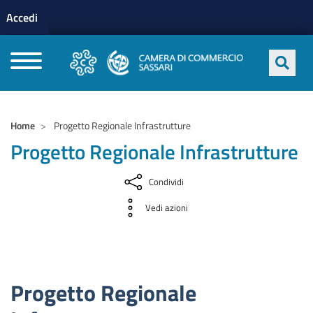
Menu profilo utente
Salta al contenuto principale
Accedi
CAMERE DI COMMERCIO D'ITALIA
Home
Progetto Regionale Infrastrutture
Progetto Regionale Infrastrutture
Condividi
Vedi azioni
Progetto Regionale