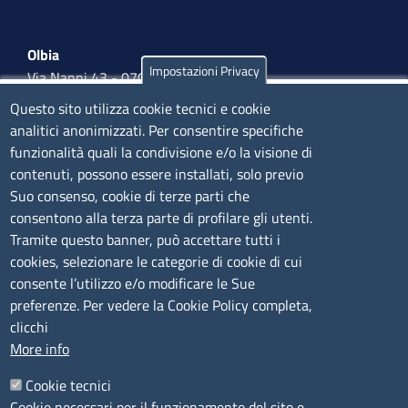
Olbia
Impostazioni Privacy
Via Nanni 43 - 07026 Olbia
Tel. 0789 66122 | 0789 69580
Questo sito utilizza cookie tecnici e cookie
mail:
ufficio.olbia@ss.camcom.it
analitici anonimizzati. Per consentire specifiche
funzionalità quali la condivisione e/o la visione di
lunedì al venerdì: 9,00 - 12,00; lunedì pomeriggio: 16,00
contenuti, possono essere installati, solo previo
- 17,00
Suo consenso, cookie di terze parti che
consentono alla terza parte di profilare gli utenti.
CONTATTI
Tramite questo banner, può accettare tutti i
cookies, selezionare le categorie di cookie di cui
consente l’utilizzo e/o modificare le Sue
Camera di Commercio, Industria, Artigianato e
preferenze. Per vedere la Cookie Policy completa,
Agricoltura di Sassari
clicchi
PEC
:
cciaa@ss.legalmail.camcom.it
More info
P.IVA
01047570906
Codice Fiscale
80000930901
Cookie tecnici
Codice Univoco per le fatture elettroniche
: UFPXFS
Cookie necessari per il funzionamento del sito e