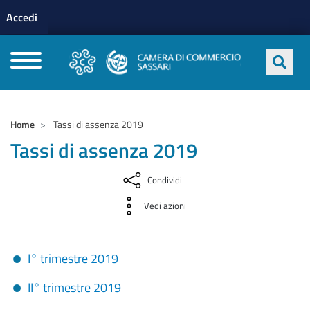
Menu profilo utente
Salta al contenuto principale
Accedi
CAMERE DI COMMERCIO D'ITALIA
Home
Tassi di assenza 2019
Tassi di assenza 2019
Condividi
Vedi azioni
I° trimestre 2019
II° trimestre 2019