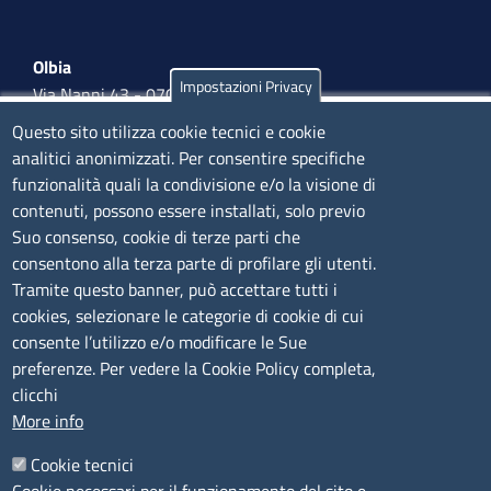
Olbia
Impostazioni Privacy
Via Nanni 43 - 07026 Olbia
Tel. 0789 66122 | 0789 69580
Questo sito utilizza cookie tecnici e cookie
mail:
ufficio.olbia@ss.camcom.it
analitici anonimizzati. Per consentire specifiche
funzionalità quali la condivisione e/o la visione di
lunedì al venerdì: 9,00 - 12,00; lunedì pomeriggio: 16,00
contenuti, possono essere installati, solo previo
- 17,00
Suo consenso, cookie di terze parti che
consentono alla terza parte di profilare gli utenti.
CONTATTI
Tramite questo banner, può accettare tutti i
cookies, selezionare le categorie di cookie di cui
consente l’utilizzo e/o modificare le Sue
Camera di Commercio, Industria, Artigianato e
preferenze. Per vedere la Cookie Policy completa,
Agricoltura di Sassari
clicchi
PEC
:
cciaa@ss.legalmail.camcom.it
More info
P.IVA
01047570906
Codice Fiscale
80000930901
Cookie tecnici
Codice Univoco per le fatture elettroniche
: UFPXFS