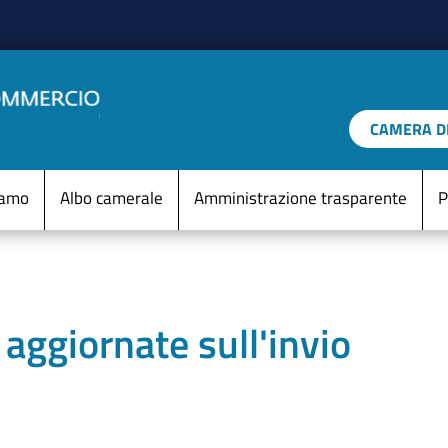
Salta al contenuto principale
CAMERA DI
IO D'ITALIA
Menu Statico
iamo
Albo camerale
Amministrazione trasparente
P
 aggiornate sull'invio