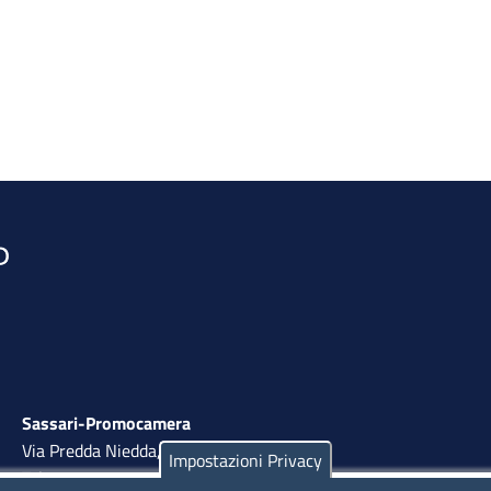
Sassari-Promocamera
Via Predda Niedda, 18 - 07100 Sassari
Impostazioni Privacy
Tel. 079 263 8800 | Fax 079 2638810