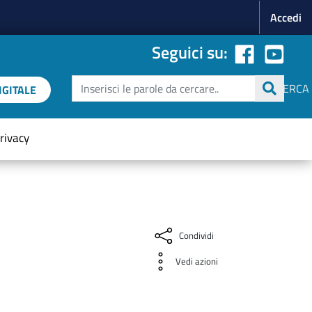
Menu p
Accedi
Seguici su:
Cerca
CERCA
GITALE
rivacy
Condividi
Vedi azioni