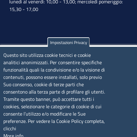
lunedì al venerdì: 10,00 - 13,00; mercoledì pomeriggio:
15,30 - 17,00
Impostazioni Privacy
Olbia
Questo sito utilizza cookie tecnici e cookie
Via Nanni 43 - 07026 Olbia
analitici anonimizzati. Per consentire specifiche
Tel. 0789 66122 | 0789 69580
funzionalità quali la condivisione e/o la visione di
mail:
ufficio.olbia@ss.camcom.it
contenuti, possono essere installati, solo previo
lunedì al venerdì: 9,00 - 12,00; lunedì pomeriggio: 16,00
Suo consenso, cookie di terze parti che
- 17,00
consentono alla terza parte di profilare gli utenti.
Tramite questo banner, può accettare tutti i
cookies, selezionare le categorie di cookie di cui
CONTATTI
consente l’utilizzo e/o modificare le Sue
preferenze. Per vedere la Cookie Policy completa,
Camera di Commercio, Industria, Artigianato e
clicchi
Agricoltura di Sassari
More info