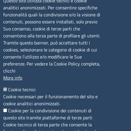
Questo sito utilizza cookie tecnici e cookie
Via Nanni 43 - 07026 Olbia
analitici anonimizzati. Per consentire specifiche
Tel. 0789 66122 | 0789 69580
funzionalità quali la condivisione e/o la visione di
mail:
ufficio.olbia@ss.camcom.it
contenuti, possono essere installati, solo previo
lunedì al venerdì: 9,00 - 12,00; lunedì pomeriggio: 16,00
Suo consenso, cookie di terze parti che
- 17,00
consentono alla terza parte di profilare gli utenti.
Tramite questo banner, può accettare tutti i
cookies, selezionare le categorie di cookie di cui
CONTATTI
consente l’utilizzo e/o modificare le Sue
preferenze. Per vedere la Cookie Policy completa,
Camera di Commercio, Industria, Artigianato e
clicchi
Agricoltura di Sassari
More info
PEC
:
cciaa@ss.legalmail.camcom.it
Cookie tecnici
P.IVA
01047570906
Cookie necessari per il funzionamento del sito e
Codice Fiscale
80000930901
cookie analitici anonimizzati.
Codice Univoco per le fatture elettroniche
: UFPXFS
Cookie per la condivisione dei contenuti di
questo sito tramite piattaforme di terze parti
LINK UTILI
Cookie tecnico di terza parte che consente la