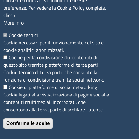
consente l’utilizzo e/o modificare le Sue
Camera di Commercio, Industria, Artigianato e
preferenze. Per vedere la Cookie Policy completa,
Agricoltura di Sassari
clicchi
PEC
:
cciaa@ss.legalmail.camcom.it
More info
P.IVA
01047570906
Codice Fiscale
80000930901
Cookie tecnici
Codice Univoco per le fatture elettroniche
: UFPXFS
Cookie necessari per il funzionamento del sito e
cookie analitici anonimizzati.
Cookie per la condivisione dei contenuti di
LINK UTILI
questo sito tramite piattaforme di terze parti
Cookie tecnico di terza parte che consente la
Segnalazione di illecito
funzione di condivisione tramite social network.
Amministrazione Trasparente
Cookie di piattaforme di social networking
Cookie legati alla visualizzazione di pagine social e
Accesso riservato
contenuti multimediali incorporati, che
Dichiarazione di accessibilità
consentono alla terza parte di profilare l'utente.
Mappa del sito
Conferma le scelte
Immagine