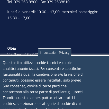
Tel. 079 263 8800 | Fax 079 2638810
lunedì al venerdì: 10,00 - 13,00; mercoledì pomeriggio:
15,30 - 17,00
Olbia
Impostazioni Privacy
Via Nanni 43 - 07026 Olbia
Tel. 0789 66122 | 0789 69580
Questo sito utilizza cookie tecnici e cookie
mail:
ufficio.olbia@ss.camcom.it
analitici anonimizzati. Per consentire specifiche
funzionalità quali la condivisione e/o la visione di
lunedì al venerdì: 9,00 - 12,00; lunedì pomeriggio: 16,00
contenuti, possono essere installati, solo previo
- 17,00
Suo consenso, cookie di terze parti che
consentono alla terza parte di profilare gli utenti.
CONTATTI
Tramite questo banner, può accettare tutti i
cookies, selezionare le categorie di cookie di cui