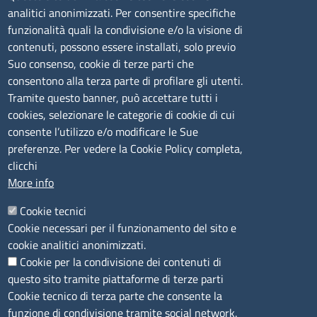
mail:
ufficio.olbia@ss.camcom.it
analitici anonimizzati. Per consentire specifiche
funzionalità quali la condivisione e/o la visione di
lunedì al venerdì: 9,00 - 12,00; lunedì pomeriggio: 16,00
contenuti, possono essere installati, solo previo
- 17,00
Suo consenso, cookie di terze parti che
consentono alla terza parte di profilare gli utenti.
CONTATTI
Tramite questo banner, può accettare tutti i
cookies, selezionare le categorie di cookie di cui
consente l’utilizzo e/o modificare le Sue
Camera di Commercio, Industria, Artigianato e
preferenze. Per vedere la Cookie Policy completa,
Agricoltura di Sassari
clicchi
PEC
:
cciaa@ss.legalmail.camcom.it
More info
P.IVA
01047570906
Codice Fiscale
80000930901
Cookie tecnici
Codice Univoco per le fatture elettroniche
: UFPXFS
Cookie necessari per il funzionamento del sito e
cookie analitici anonimizzati.
Cookie per la condivisione dei contenuti di
LINK UTILI
questo sito tramite piattaforme di terze parti
Cookie tecnico di terza parte che consente la
Segnalazione di illecito
funzione di condivisione tramite social network.