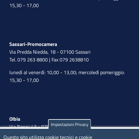
15,30 - 17,00
Sassari-Promocamera
Via Predda Niedda, 18 - 07100 Sassari
Tel. 079 263 8800 | Fax 079 2638810
lunedì al venerdì: 10,00 - 13,00; mercoledì pomeriggio:
15,30 - 17,00
Olbia
Impostazioni Privacy
Via Nanni 43 - 07026 Olbia
Tel. 0789 66122 | 0789 69580
Questo sito utilizza cookie tecnici e cookie