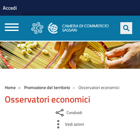
Menu profilo utente
Salta al contenuto principale
Accedi
CAMERE DI COMMERCIO D'ITALIA
Home
Promozione del territorio
Osservatori economici
Osservatori economici
Condividi
Vedi azioni