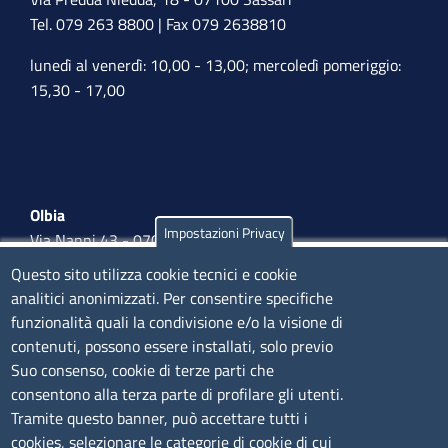
Tel. 079 263 8800 | Fax 079 2638810
lunedì al venerdì: 10,00 - 13,00; mercoledì pomeriggio:
15,30 - 17,00
Olbia
Impostazioni Privacy
Via Nanni 43 - 07026 Olbia
Tel. 0789 66122 | 0789 69580
Questo sito utilizza cookie tecnici e cookie
mail:
ufficio.olbia@ss.camcom.it
analitici anonimizzati. Per consentire specifiche
funzionalità quali la condivisione e/o la visione di
lunedì al venerdì: 9,00 - 12,00; lunedì pomeriggio: 16,00
contenuti, possono essere installati, solo previo
- 17,00
Suo consenso, cookie di terze parti che
consentono alla terza parte di profilare gli utenti.
CONTATTI
Tramite questo banner, può accettare tutti i
cookies, selezionare le categorie di cookie di cui