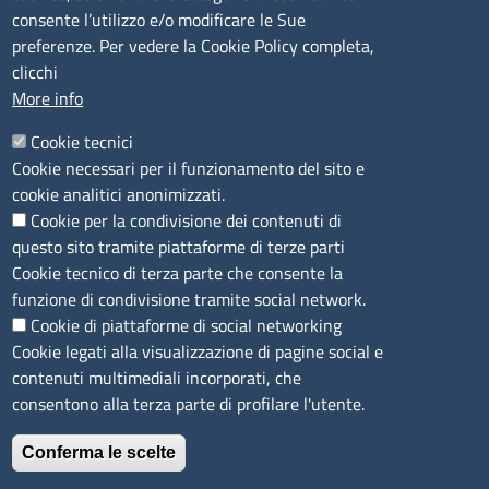
consente l’utilizzo e/o modificare le Sue
Camera di Commercio, Industria, Artigianato e
preferenze. Per vedere la Cookie Policy completa,
Agricoltura di Sassari
clicchi
PEC
:
cciaa@ss.legalmail.camcom.it
More info
P.IVA
01047570906
Codice Fiscale
80000930901
Cookie tecnici
Codice Univoco per le fatture elettroniche
: UFPXFS
Cookie necessari per il funzionamento del sito e
cookie analitici anonimizzati.
Cookie per la condivisione dei contenuti di
LINK UTILI
questo sito tramite piattaforme di terze parti
Cookie tecnico di terza parte che consente la
Segnalazione di illecito
funzione di condivisione tramite social network.
Amministrazione Trasparente
Cookie di piattaforme di social networking
Cookie legati alla visualizzazione di pagine social e
Accesso riservato
contenuti multimediali incorporati, che
Dichiarazione di accessibilità
consentono alla terza parte di profilare l'utente.
Mappa del sito
Conferma le scelte
Immagine