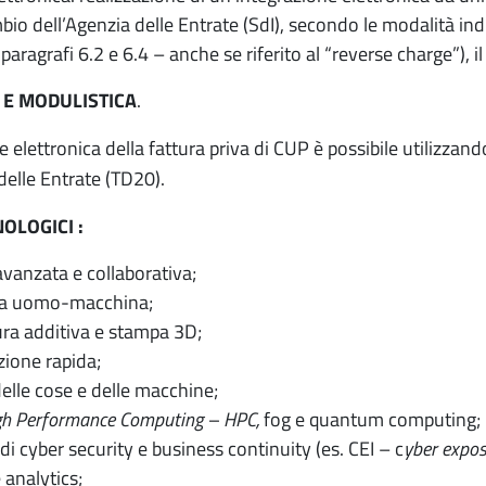
bio dell’Agenzia delle Entrate (SdI), secondo le modalità indi
paragrafi 6.2 e 6.4 – anche se riferito al “reverse charge”), i
E MODULISTICA
.
e elettronica della fattura priva di CUP è possibile utilizzan
delle Entrate (TD20).
OLOGICI :
avanzata e collaborativa;
cia uomo-macchina;
ra additiva e stampa 3D;
zione rapida;
delle cose e delle macchine;
gh Performance Computing – HPC,
fog e quantum computing;
di cyber security e business continuity (es. CEI – c
yber expos
 analytics;