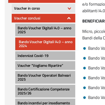
e/o formazion
Voucher in corso
abilitanti I4.0
Voucher conclusi
BENEFICIAR
Bando Voucher Digitali I4.0 – anno
Micro, picco
2025
Bandi della 
Bando Voucher Digitali I4.0 – anno
2024
Bando Vou
Indennizzi Covid-19
Bando Vou
Voucher “Vogliamo Ripartire”
Bando Vou
Bando Voucher Operatori Balneari
Bando Vou
2025
Bando Vou
Bando Certificazione Competenze
2025/26
Bando Vou
Bando incentivi per insediamento