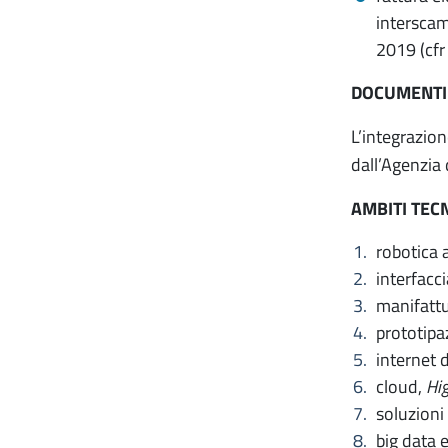
interscam
2019 (cfr 
DOCUMENTI 
L’integrazion
dall’Agenzia 
AMBITI TECN
robotica 
interfac
manifattu
prototipa
internet 
cloud,
Hi
soluzioni 
big data e