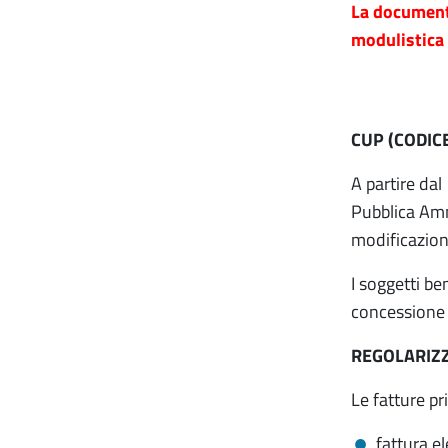
La document
modulistica 
CUP (CODIC
A partire dal
Pubblica Amm
modificazion
I soggetti be
concessione 
REGOLARIZZ
Le fatture pr
fattura el