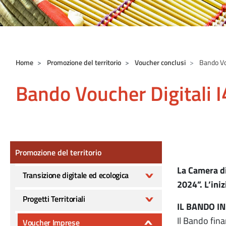
Home
Promozione del territorio
Voucher conclusi
Bando Vou
Bando Voucher Digitali 
Promozione del territorio
Promozione del territorio
La Camera di
Transizione digitale ed ecologica
2024”. L’ini
Progetti Territoriali
IL BANDO I
Il Bando fina
Voucher Imprese