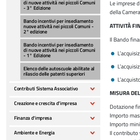
di nuove attività nei piccoli Comuni
Le imprese de
- 3° Edizione
della Camera
Bando incentivi per insediamento
ATTIVITÀ FI
nuove attività nei piccoli Comuni -
2° edizione
Il Bando fina
Bando incentivi per insediamento
di nuove attività nei piccoli Comuni
L’acquisiz
- 1° Edizione
L’acquisiz
Elenco delle autoscuole abilitate al
rilascio delle patenti superiori
L’acquisto
Contributi Sistema Associativo
MISURA DE
Creazione e crescita d’impresa
Dotazione fi
Importo mass
Finanza d'impresa
Importo minim
Ambiente e Energia
Il contributo