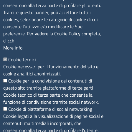
consentono alla terza parte di profilare gli utenti.
CONTATTI
Tramite questo banner, può accettare tutti i
cookies, selezionare le categorie di cookie di cui
consente l’utilizzo e/o modificare le Sue
Camera di Commercio, Industria, Artigianato e
preferenze. Per vedere la Cookie Policy completa,
Agricoltura di Sassari
clicchi
PEC
:
cciaa@ss.legalmail.camcom.it
More info
P.IVA
01047570906
Codice Fiscale
80000930901
Cookie tecnici
Codice Univoco per le fatture elettroniche
: UFPXFS
Cookie necessari per il funzionamento del sito e
cookie analitici anonimizzati.
Cookie per la condivisione dei contenuti di
LINK UTILI
questo sito tramite piattaforme di terze parti
Cookie tecnico di terza parte che consente la
Segnalazione di illecito
funzione di condivisione tramite social network.
Amministrazione Trasparente
Cookie di piattaforme di social networking
Cookie legati alla visualizzazione di pagine social e
Accesso riservato
contenuti multimediali incorporati, che
Dichiarazione di accessibilità
consentono alla terza parte di profilare l'utente.