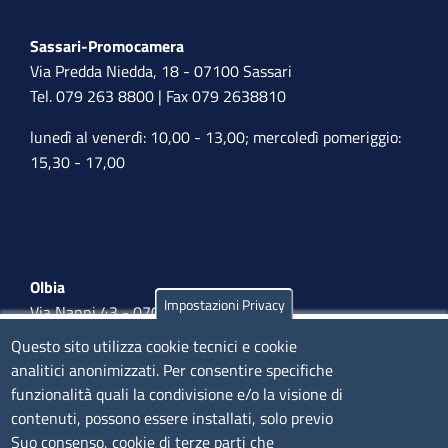
Sassari-Promocamera
Via Predda Niedda, 18 - 07100 Sassari
Tel. 079 263 8800 | Fax 079 2638810
lunedì al venerdì: 10,00 - 13,00; mercoledì pomeriggio:
15,30 - 17,00
Olbia
Impostazioni Privacy
Via Nanni 43 - 07026 Olbia
Tel. 0789 66122 | 0789 69580
Questo sito utilizza cookie tecnici e cookie
mail:
ufficio.olbia@ss.camcom.it
analitici anonimizzati. Per consentire specifiche
funzionalità quali la condivisione e/o la visione di
lunedì al venerdì: 9,00 - 12,00; lunedì pomeriggio: 16,00
contenuti, possono essere installati, solo previo
- 17,00
Suo consenso, cookie di terze parti che