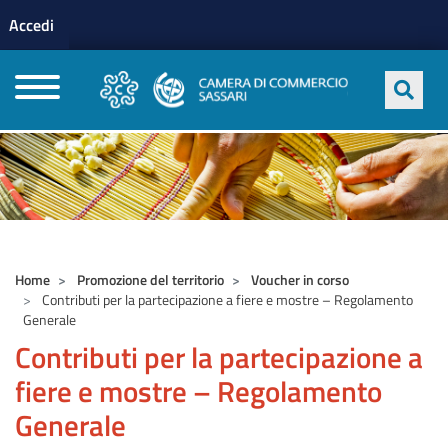
Menu profilo utente
Salta al contenuto principale
Accedi
CAMERE DI COMMERCIO D'ITALIA
Home
Promozione del territorio
Voucher in corso
Contributi per la partecipazione a fiere e mostre – Regolamento
Generale
Contributi per la partecipazione a
fiere e mostre – Regolamento
Generale