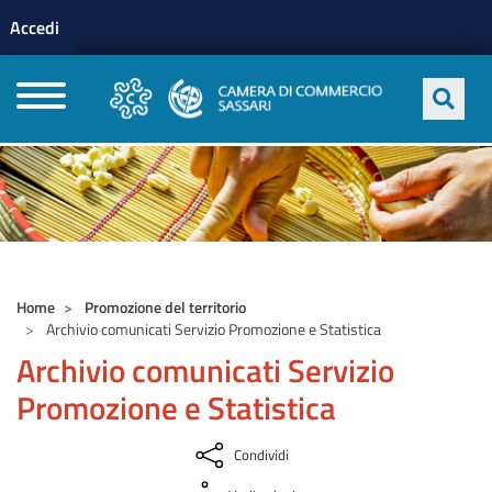
Menu profilo utente
Salta al contenuto principale
Accedi
CAMERE DI COMMERCIO D'ITALIA
Home
Promozione del territorio
Archivio comunicati Servizio Promozione e Statistica
Archivio comunicati Servizio
Promozione e Statistica
Condividi