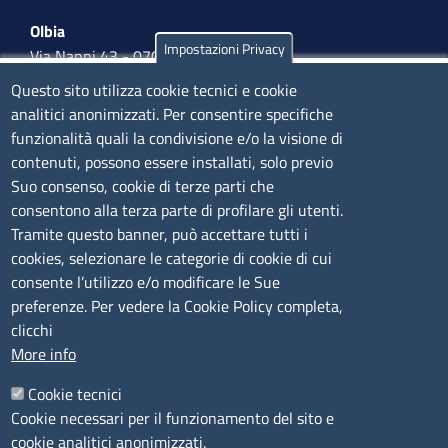
Olbia
Impostazioni Privacy
Via Nanni 43 - 07026 Olbia
Tel. 0789 66122 | 0789 69580
Questo sito utilizza cookie tecnici e cookie
mail:
ufficio.olbia@ss.camcom.it
analitici anonimizzati. Per consentire specifiche
funzionalità quali la condivisione e/o la visione di
lunedì al venerdì: 9,00 - 12,00; lunedì pomeriggio: 16,00
contenuti, possono essere installati, solo previo
- 17,00
Suo consenso, cookie di terze parti che
consentono alla terza parte di profilare gli utenti.
CONTATTI
Tramite questo banner, può accettare tutti i
cookies, selezionare le categorie di cookie di cui
consente l’utilizzo e/o modificare le Sue
Camera di Commercio, Industria, Artigianato e
preferenze. Per vedere la Cookie Policy completa,
Agricoltura di Sassari
clicchi
PEC
:
cciaa@ss.legalmail.camcom.it
More info
P.IVA
01047570906
Codice Fiscale
80000930901
Cookie tecnici
Codice Univoco per le fatture elettroniche
: UFPXFS
Cookie necessari per il funzionamento del sito e
cookie analitici anonimizzati.