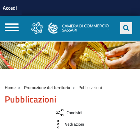
Menu profilo utente
Salta al contenuto principale
Accedi
CAMERE DI COMMERCIO D'ITALIA
Home
Promozione del territorio
Pubblicazioni
Pubblicazioni
Condividi
Vedi azioni