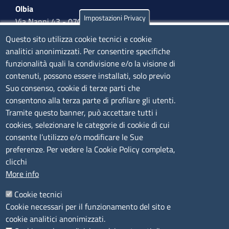
Olbia
Impostazioni Privacy
Via Nanni 43 - 07026 Olbia
Tel. 0789 66122 | 0789 69580
Questo sito utilizza cookie tecnici e cookie
mail:
ufficio.olbia@ss.camcom.it
analitici anonimizzati. Per consentire specifiche
funzionalità quali la condivisione e/o la visione di
lunedì al venerdì: 9,00 - 12,00; lunedì pomeriggio: 16,00
contenuti, possono essere installati, solo previo
- 17,00
Suo consenso, cookie di terze parti che
consentono alla terza parte di profilare gli utenti.
CONTATTI
Tramite questo banner, può accettare tutti i
cookies, selezionare le categorie di cookie di cui
consente l’utilizzo e/o modificare le Sue
Camera di Commercio, Industria, Artigianato e
preferenze. Per vedere la Cookie Policy completa,
Agricoltura di Sassari
clicchi
PEC
:
cciaa@ss.legalmail.camcom.it
More info
P.IVA
01047570906
Codice Fiscale
80000930901
Cookie tecnici
Codice Univoco per le fatture elettroniche
: UFPXFS
Cookie necessari per il funzionamento del sito e
cookie analitici anonimizzati.