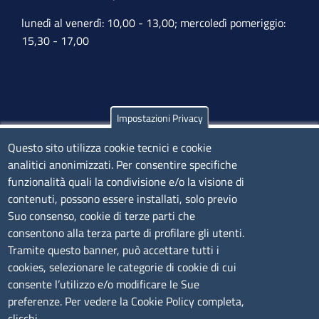
lunedì al venerdì: 10,00 - 13,00; mercoledì pomeriggio:
15,30 - 17,00
Impostazioni Privacy
Olbia
Questo sito utilizza cookie tecnici e cookie
Via Nanni 43 - 07026 Olbia
analitici anonimizzati. Per consentire specifiche
Tel. 0789 66122 | 0789 69580
funzionalità quali la condivisione e/o la visione di
mail:
ufficio.olbia@ss.camcom.it
contenuti, possono essere installati, solo previo
lunedì al venerdì: 9,00 - 12,00; lunedì pomeriggio: 16,00
Suo consenso, cookie di terze parti che
- 17,00
consentono alla terza parte di profilare gli utenti.
Tramite questo banner, può accettare tutti i
cookies, selezionare le categorie di cookie di cui
CONTATTI
consente l’utilizzo e/o modificare le Sue
preferenze. Per vedere la Cookie Policy completa,
Camera di Commercio, Industria, Artigianato e
clicchi