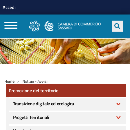
Menu profilo utente
Salta al contenuto principale
Accedi
CAMERE DI COMMERCIO D'ITALIA
Home
Notizie - Avvisi
Promozione del territorio
Promozione del territorio
Transizione digitale ed ecologica
Progetti Territoriali