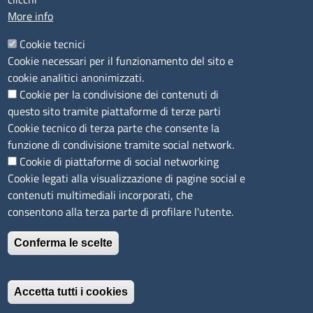
Agricoltura di Sassari
More info
PEC
:
cciaa@ss.legalmail.camcom.it
Cookie tecnici
P.IVA
01047570906
Cookie necessari per il funzionamento del sito e
Codice Fiscale
80000930901
cookie analitici anonimizzati.
Codice Univoco per le fatture elettroniche
: UFPXFS
Cookie per la condivisione dei contenuti di
questo sito tramite piattaforme di terze parti
LINK UTILI
Cookie tecnico di terza parte che consente la
funzione di condivisione tramite social network.
Cookie di piattaforme di social networking
Segnalazione di illecito
Cookie legati alla visualizzazione di pagine social e
Amministrazione Trasparente
contenuti multimediali incorporati, che
Accesso riservato
consentono alla terza parte di profilare l'utente.
Dichiarazione di accessibilità
Mappa del sito
Conferma le scelte
Immagine
È un servizio realizzato da
Accetta tutti i cookies