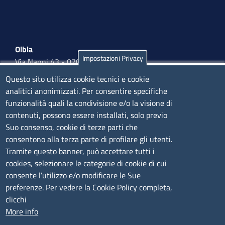
Olbia
Impostazioni Privacy
Via Nanni 43 - 07026 Olbia
Tel. 0789 66122 | 0789 69580
Questo sito utilizza cookie tecnici e cookie
mail:
ufficio.olbia@ss.camcom.it
analitici anonimizzati. Per consentire specifiche
funzionalità quali la condivisione e/o la visione di
lunedì al venerdì: 9,00 - 12,00; lunedì pomeriggio: 16,00
contenuti, possono essere installati, solo previo
- 17,00
Suo consenso, cookie di terze parti che
consentono alla terza parte di profilare gli utenti.
CONTATTI
Tramite questo banner, può accettare tutti i
cookies, selezionare le categorie di cookie di cui
consente l’utilizzo e/o modificare le Sue
Camera di Commercio, Industria, Artigianato e
preferenze. Per vedere la Cookie Policy completa,
Agricoltura di Sassari
clicchi
PEC
:
cciaa@ss.legalmail.camcom.it
More info
P.IVA
01047570906