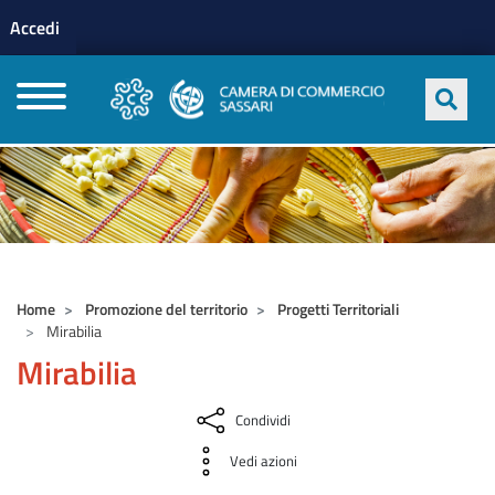
Menu profilo utente
Salta al contenuto principale
Accedi
CAMERE DI COMMERCIO D'ITALIA
Home
Promozione del territorio
Progetti Territoriali
Mirabilia
Mirabilia
Condividi
Vedi azioni