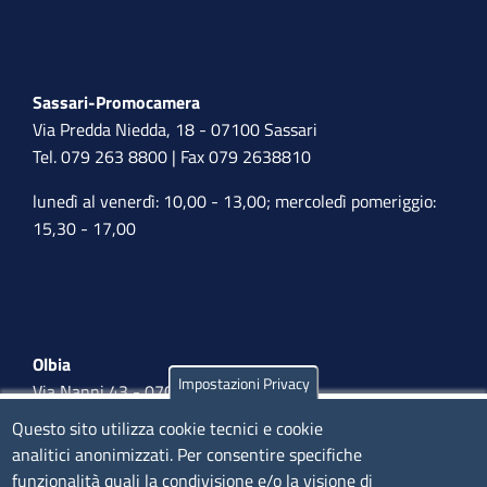
Sassari-Promocamera
Via Predda Niedda, 18 - 07100 Sassari
Tel. 079 263 8800 | Fax 079 2638810
lunedì al venerdì: 10,00 - 13,00; mercoledì pomeriggio:
15,30 - 17,00
Olbia
Impostazioni Privacy
Via Nanni 43 - 07026 Olbia
Tel. 0789 66122 | 0789 69580
Questo sito utilizza cookie tecnici e cookie
mail:
ufficio.olbia@ss.camcom.it
analitici anonimizzati. Per consentire specifiche
funzionalità quali la condivisione e/o la visione di