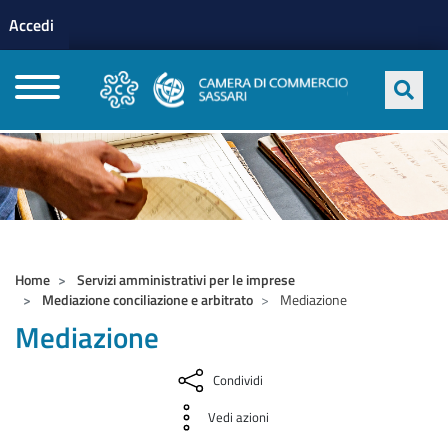
Menu profilo utente
Salta al contenuto principale
Accedi
CAMERE DI COMMERCIO D'ITALIA
Home
Servizi amministrativi per le imprese
Mediazione conciliazione e arbitrato
Mediazione
Mediazione
Condividi
Vedi azioni