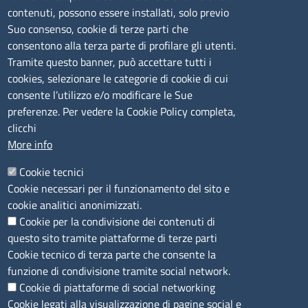
lunedì al venerdì: 9,00 - 12,00; lunedì pomeriggio: 16,00
contenuti, possono essere installati, solo previo
- 17,00
Suo consenso, cookie di terze parti che
consentono alla terza parte di profilare gli utenti.
CONTATTI
Tramite questo banner, può accettare tutti i
cookies, selezionare le categorie di cookie di cui
consente l’utilizzo e/o modificare le Sue
Camera di Commercio, Industria, Artigianato e
preferenze. Per vedere la Cookie Policy completa,
Agricoltura di Sassari
clicchi
PEC
:
cciaa@ss.legalmail.camcom.it
More info
P.IVA
01047570906
Codice Fiscale
80000930901
Cookie tecnici
Codice Univoco per le fatture elettroniche
: UFPXFS
Cookie necessari per il funzionamento del sito e
cookie analitici anonimizzati.
Cookie per la condivisione dei contenuti di
LINK UTILI
questo sito tramite piattaforme di terze parti
Cookie tecnico di terza parte che consente la
Segnalazione di illecito
funzione di condivisione tramite social network.
Amministrazione Trasparente
Cookie di piattaforme di social networking
Cookie legati alla visualizzazione di pagine social e