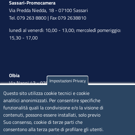
Sassari-Promocamera
Via Predda Niedda, 18 - 07100 Sassari
Tel. 079 263 8800 | Fax 079 2638810
lunedì al venerdì: 10,00 - 13,00; mercoledì pomeriggio:
15,30 - 17,00
Olbia
Impostazioni Privacy
Via Nanni 43 - 07026 Olbia
Tel. 0789 66122 | 0789 69580
Questo sito utilizza cookie tecnici e cookie
mail:
ufficio.olbia@ss.camcom.it
analitici anonimizzati. Per consentire specifiche
funzionalità quali la condivisione e/o la visione di
lunedì al venerdì: 9,00 - 12,00; lunedì pomeriggio: 16,00
contenuti, possono essere installati, solo previo
- 17,00
Suo consenso, cookie di terze parti che
consentono alla terza parte di profilare gli utenti.