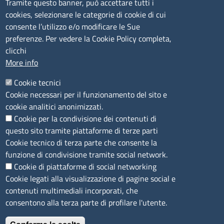
CONTATTI
Tramite questo banner, può accettare tutti i
cookies, selezionare le categorie di cookie di cui
consente l’utilizzo e/o modificare le Sue
Camera di Commercio, Industria, Artigianato e
preferenze. Per vedere la Cookie Policy completa,
Agricoltura di Sassari
clicchi
PEC
:
cciaa@ss.legalmail.camcom.it
More info
P.IVA
01047570906
Codice Fiscale
80000930901
Cookie tecnici
Codice Univoco per le fatture elettroniche
: UFPXFS
Cookie necessari per il funzionamento del sito e
cookie analitici anonimizzati.
Cookie per la condivisione dei contenuti di
LINK UTILI
questo sito tramite piattaforme di terze parti
Cookie tecnico di terza parte che consente la
Segnalazione di illecito
funzione di condivisione tramite social network.
Amministrazione Trasparente
Cookie di piattaforme di social networking
Cookie legati alla visualizzazione di pagine social e
Accesso riservato
contenuti multimediali incorporati, che
Dichiarazione di accessibilità
consentono alla terza parte di profilare l'utente.
Mappa del sito