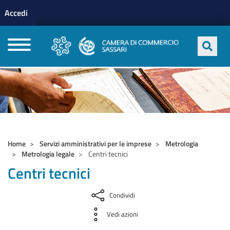
Menu profilo utente
Salta al contenuto principale
Accedi
CAMERE DI COMMERCIO D'ITALIA
Home
Servizi amministrativi per le imprese
Metrologia
Metrologia legale
Centri tecnici
Centri tecnici
Condividi
Vedi azioni