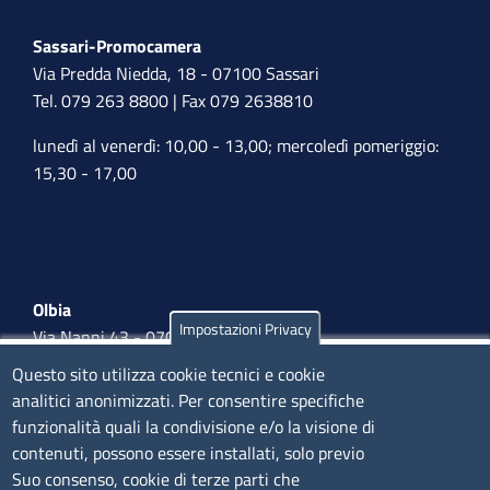
Sassari-Promocamera
Via Predda Niedda, 18 - 07100 Sassari
Tel. 079 263 8800 | Fax 079 2638810
lunedì al venerdì: 10,00 - 13,00; mercoledì pomeriggio:
15,30 - 17,00
Olbia
Impostazioni Privacy
Via Nanni 43 - 07026 Olbia
Tel. 0789 66122 | 0789 69580
Questo sito utilizza cookie tecnici e cookie
mail:
ufficio.olbia@ss.camcom.it
analitici anonimizzati. Per consentire specifiche
funzionalità quali la condivisione e/o la visione di
lunedì al venerdì: 9,00 - 12,00; lunedì pomeriggio: 16,00
contenuti, possono essere installati, solo previo
- 17,00
Suo consenso, cookie di terze parti che