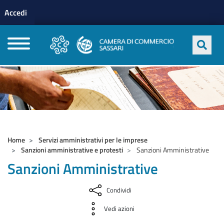
Menu profilo utente
Salta al contenuto principale
Accedi
CAMERE DI COMMERCIO D'ITALIA
Home
Servizi amministrativi per le imprese
Sanzioni amministrative e protesti
Sanzioni Amministrative
Sanzioni Amministrative
Condividi
Vedi azioni