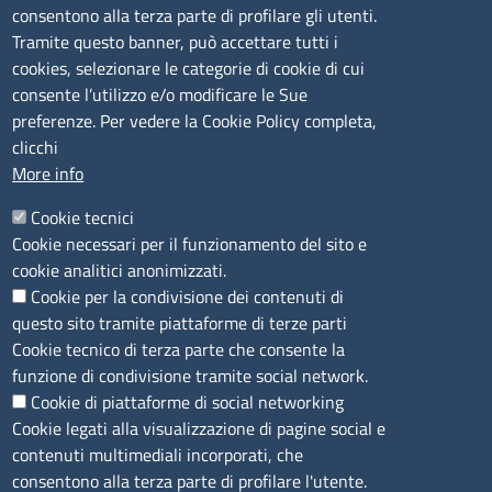
consentono alla terza parte di profilare gli utenti.
CONTATTI
Tramite questo banner, può accettare tutti i
cookies, selezionare le categorie di cookie di cui
consente l’utilizzo e/o modificare le Sue
Camera di Commercio, Industria, Artigianato e
preferenze. Per vedere la Cookie Policy completa,
Agricoltura di Sassari
clicchi
PEC
:
cciaa@ss.legalmail.camcom.it
More info
P.IVA
01047570906
Codice Fiscale
80000930901
Cookie tecnici
Codice Univoco per le fatture elettroniche
: UFPXFS
Cookie necessari per il funzionamento del sito e
cookie analitici anonimizzati.
Cookie per la condivisione dei contenuti di
LINK UTILI
questo sito tramite piattaforme di terze parti
Cookie tecnico di terza parte che consente la
Segnalazione di illecito
funzione di condivisione tramite social network.
Amministrazione Trasparente
Cookie di piattaforme di social networking
Cookie legati alla visualizzazione di pagine social e
Accesso riservato
contenuti multimediali incorporati, che
Dichiarazione di accessibilità
consentono alla terza parte di profilare l'utente.