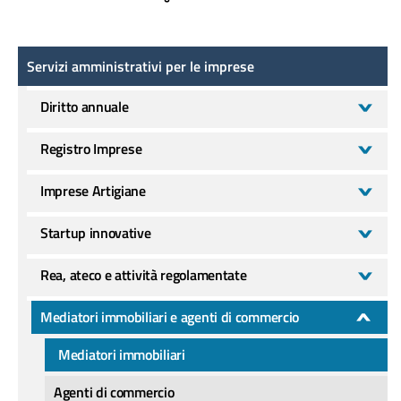
Servizi amministrativi per le imprese
Servizi amministrativi per le imprese
Diritto annuale
Registro Imprese
Imprese Artigiane
Startup innovative
Rea, ateco e attività regolamentate
Mediatori immobiliari e agenti di commercio
Mediatori immobiliari
Agenti di commercio