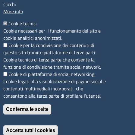
clicchi
PEC
:
cciaa@ss.legalmail.camcom.it
More info
P.IVA
01047570906
Codice Fiscale
80000930901
Cookie tecnici
Codice Univoco per le fatture elettroniche
: UFPXFS
Cookie necessari per il funzionamento del sito e
cookie analitici anonimizzati.
Cookie per la condivisione dei contenuti di
LINK UTILI
questo sito tramite piattaforme di terze parti
Cookie tecnico di terza parte che consente la
Segnalazione di illecito
funzione di condivisione tramite social network.
Amministrazione Trasparente
Cookie di piattaforme di social networking
Cookie legati alla visualizzazione di pagine social e
Accesso riservato
contenuti multimediali incorporati, che
Dichiarazione di accessibilità
consentono alla terza parte di profilare l'utente.
Mappa del sito
Conferma le scelte
Immagine
È un servizio realizzato da
Accetta tutti i cookies