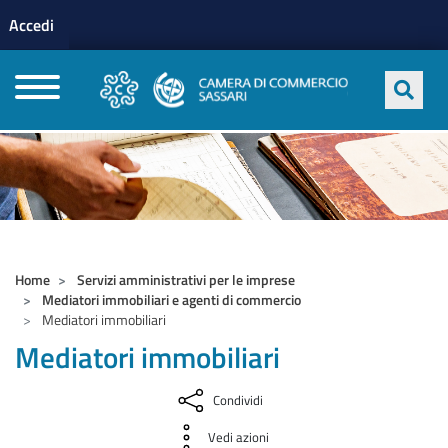
Menu profilo utente
Salta al contenuto principale
Accedi
CAMERE DI COMMERCIO D'ITALIA
Home
Servizi amministrativi per le imprese
Mediatori immobiliari e agenti di commercio
Mediatori immobiliari
Mediatori immobiliari
Condividi
Vedi azioni