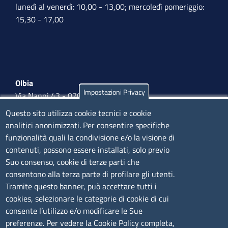
lunedì al venerdì: 10,00 - 13,00; mercoledì pomeriggio:
15,30 - 17,00
Olbia
Impostazioni Privacy
Via Nanni 43 - 07026 Olbia
Tel. 0789 66122 | 0789 69580
Questo sito utilizza cookie tecnici e cookie
mail:
ufficio.olbia@ss.camcom.it
analitici anonimizzati. Per consentire specifiche
funzionalità quali la condivisione e/o la visione di
lunedì al venerdì: 9,00 - 12,00; lunedì pomeriggio: 16,00
contenuti, possono essere installati, solo previo
- 17,00
Suo consenso, cookie di terze parti che
consentono alla terza parte di profilare gli utenti.
CONTATTI
Tramite questo banner, può accettare tutti i
cookies, selezionare le categorie di cookie di cui
consente l’utilizzo e/o modificare le Sue
Camera di Commercio, Industria, Artigianato e
preferenze. Per vedere la Cookie Policy completa,
Agricoltura di Sassari