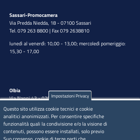
Sassari-Promocamera
Via Predda Niedda, 18 - 07100 Sassari
Tel. 079 263 8800 | Fax 079 2638810
lunedì al venerdì: 10,00 - 13,00; mercoledì pomeriggio:
15,30 - 17,00
Olbia
Impostazioni Privacy
Via Nanni 43 - 07026 Olbia
Tel. 0789 66122 | 0789 69580
Questo sito utilizza cookie tecnici e cookie
mail:
ufficio.olbia@ss.camcom.it
analitici anonimizzati. Per consentire specifiche
funzionalità quali la condivisione e/o la visione di
lunedì al venerdì: 9,00 - 12,00; lunedì pomeriggio: 16,00
contenuti, possono essere installati, solo previo
- 17,00
Suo consenso, cookie di terze parti che