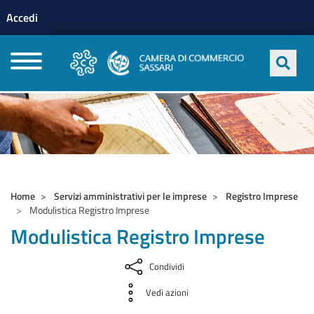
Menu profilo utente
Salta al contenuto principale
Accedi
CAMERE DI COMMERCIO D'ITALIA
Home
Servizi amministrativi per le imprese
Registro Imprese
Modulistica Registro Imprese
Modulistica Registro Imprese
Condividi
Vedi azioni