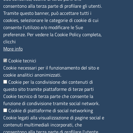
consentono alla terza parte di profilare gli utenti.
CONTATTI
Tramite questo banner, può accettare tutti i
cookies, selezionare le categorie di cookie di cui
consente l’utilizzo e/o modificare le Sue
Camera di Commercio, Industria, Artigianato e
preferenze. Per vedere la Cookie Policy completa,
Agricoltura di Sassari
clicchi
PEC
:
cciaa@ss.legalmail.camcom.it
More info
P.IVA
01047570906
Codice Fiscale
80000930901
Cookie tecnici
Codice Univoco per le fatture elettroniche
: UFPXFS
Cookie necessari per il funzionamento del sito e
cookie analitici anonimizzati.
Cookie per la condivisione dei contenuti di
LINK UTILI
questo sito tramite piattaforme di terze parti
Cookie tecnico di terza parte che consente la
Segnalazione di illecito
funzione di condivisione tramite social network.
Amministrazione Trasparente
Cookie di piattaforme di social networking
Cookie legati alla visualizzazione di pagine social e
Accesso riservato
contenuti multimediali incorporati, che
Dichiarazione di accessibilità
consentono alla terza parte di profilare l'utente.