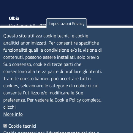
Olbia
Impostazioni Privacy
Via Nanni 43 - 07026 Olbia
Tel. 0789 66122 | 0789 69580
Questo sito utilizza cookie tecnici e cookie
mail:
ufficio.olbia@ss.camcom.it
analitici anonimizzati. Per consentire specifiche
funzionalità quali la condivisione e/o la visione di
lunedì al venerdì: 9,00 - 12,00; lunedì pomeriggio: 16,00
contenuti, possono essere installati, solo previo
- 17,00
Suo consenso, cookie di terze parti che
consentono alla terza parte di profilare gli utenti.
CONTATTI
Tramite questo banner, può accettare tutti i
cookies, selezionare le categorie di cookie di cui
consente l’utilizzo e/o modificare le Sue
Camera di Commercio, Industria, Artigianato e
preferenze. Per vedere la Cookie Policy completa,
Agricoltura di Sassari
clicchi
PEC
:
cciaa@ss.legalmail.camcom.it
More info
P.IVA
01047570906
Codice Fiscale
80000930901
Cookie tecnici
Codice Univoco per le fatture elettroniche
: UFPXFS