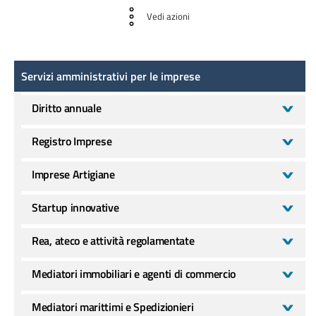
Vedi azioni
Servizi amministrativi per le imprese
Servizi amministrativi per le imprese
Diritto annuale
Registro Imprese
Imprese Artigiane
Startup innovative
Rea, ateco e attività regolamentate
Mediatori immobiliari e agenti di commercio
Mediatori marittimi e Spedizionieri