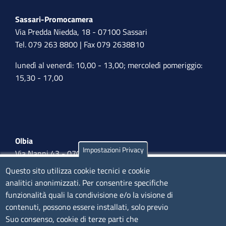
Sassari-Promocamera
Via Predda Niedda, 18 - 07100 Sassari
Tel. 079 263 8800 | Fax 079 2638810
lunedì al venerdì: 10,00 - 13,00; mercoledì pomeriggio:
15,30 - 17,00
Olbia
Impostazioni Privacy
Via Nanni 43 - 07026 Olbia
Tel. 0789 66122 | 0789 69580
Questo sito utilizza cookie tecnici e cookie
mail:
ufficio.olbia@ss.camcom.it
analitici anonimizzati. Per consentire specifiche
funzionalità quali la condivisione e/o la visione di
lunedì al venerdì: 9,00 - 12,00; lunedì pomeriggio: 16,00
contenuti, possono essere installati, solo previo
- 17,00
Suo consenso, cookie di terze parti che