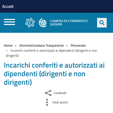
Menu profilo utente
Salta al contenuto principale
Accedi
CAMERE DI COMMERCIO D'ITALIA
Home
Amministrazione Trasparente
Personale
Incarichi conferiti e autorizzati ai dipendenti (dirigenti e non
dirigenti)
Incarichi conferiti e autorizzati ai
dipendenti (dirigenti e non
dirigenti)
Condividi
Vedi azioni