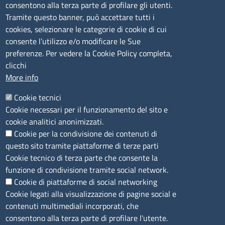
consentono alla terza parte di profilare gli utenti.
CONTATTI
Tramite questo banner, può accettare tutti i
cookies, selezionare le categorie di cookie di cui
consente l’utilizzo e/o modificare le Sue
Camera di Commercio, Industria, Artigianato e
preferenze. Per vedere la Cookie Policy completa,
Agricoltura di Sassari
clicchi
PEC
:
cciaa@ss.legalmail.camcom.it
More info
P.IVA
01047570906
Codice Fiscale
80000930901
Cookie tecnici
Codice Univoco per le fatture elettroniche
: UFPXFS
Cookie necessari per il funzionamento del sito e
cookie analitici anonimizzati.
Cookie per la condivisione dei contenuti di
LINK UTILI
questo sito tramite piattaforme di terze parti
Cookie tecnico di terza parte che consente la
Segnalazione di illecito
funzione di condivisione tramite social network.
Amministrazione Trasparente
Cookie di piattaforme di social networking
Cookie legati alla visualizzazione di pagine social e
Accesso riservato
contenuti multimediali incorporati, che
Dichiarazione di accessibilità
consentono alla terza parte di profilare l'utente.