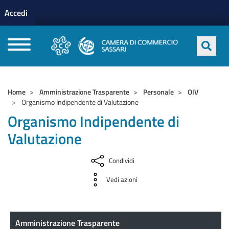
Menu profilo utente
Salta al contenuto principale
Accedi
CAMERE DI COMMERCIO D'ITALIA
Home
Amministrazione Trasparente
Personale
OIV
Organismo Indipendente di Valutazione
Organismo Indipendente di
Valutazione
Condividi
Vedi azioni
Amministrazione Trasparente
Amministrazione Trasparente