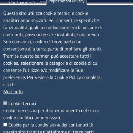
Impostazioni Privacy
Via Nanni 43 - 07026 Olbia
Tel. 0789 66122 | 0789 69580
Questo sito utilizza cookie tecnici e cookie
mail:
ufficio.olbia@ss.camcom.it
analitici anonimizzati. Per consentire specifiche
funzionalità quali la condivisione e/o la visione di
lunedì al venerdì: 9,00 - 12,00; lunedì pomeriggio: 16,00
contenuti, possono essere installati, solo previo
- 17,00
Suo consenso, cookie di terze parti che
consentono alla terza parte di profilare gli utenti.
CONTATTI
Tramite questo banner, può accettare tutti i
cookies, selezionare le categorie di cookie di cui
consente l’utilizzo e/o modificare le Sue
Camera di Commercio, Industria, Artigianato e
preferenze. Per vedere la Cookie Policy completa,
Agricoltura di Sassari
clicchi
PEC
:
cciaa@ss.legalmail.camcom.it
More info
P.IVA
01047570906
Codice Fiscale
80000930901
Cookie tecnici
Codice Univoco per le fatture elettroniche
: UFPXFS
Cookie necessari per il funzionamento del sito e
cookie analitici anonimizzati.
Cookie per la condivisione dei contenuti di
LINK UTILI
questo sito tramite piattaforme di terze parti