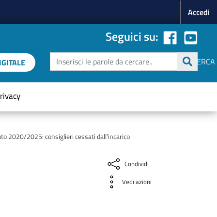
Menu p
Accedi
Seguici su:
Cerca
CERCA
GITALE
rivacy
 2020/2025: consiglieri cessati dall’incarico
Condividi
Vedi azioni