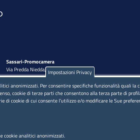
Sassari-Promocamera
Via Predda Niedda, 18 - 07100 Sassari
Impostazioni Privacy
Tel. 079 263 8800 | Fax 079 2638810
litici anonimizzati. Per consentire specifiche funzionalità quali la 
lunedì al venerdì: 10,00 - 13,00; mercoledì pomeriggio:
enso, cookie di terze parti che consentono alla terza parte di profi
15,30 - 17,00
rie di cookie di cui consente l’utilizzo e/o modificare le Sue prefer
LINK UTILI
e cookie analitici anonimizzati.