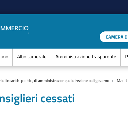
Salta al contenuto principale
CAMERA DI
IO D'ITALIA
Menu Statico
iamo
Albo camerale
Amministrazione trasparente
P
ri di incarichi politici, di amministrazione, di direzione o di governo
Mandato
iglieri cessati