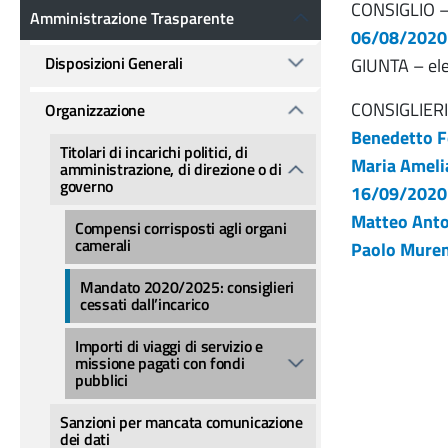
Amministrazione Trasparente
CONSIGLIO –
Amministrazione Trasparente
06/08/2020
Disposizioni Generali
GIUNTA – el
CONSIGLIERI
Organizzazione
Benedetto F
Titolari di incarichi politici, di
Maria Ameli
amministrazione, di direzione o di
governo
16/09/2020
Matteo Anto
Compensi corrisposti agli organi
camerali
Paolo Mure
Mandato 2020/2025: consiglieri
cessati dall’incarico
Importi di viaggi di servizio e
missione pagati con fondi
pubblici
Sanzioni per mancata comunicazione
dei dati