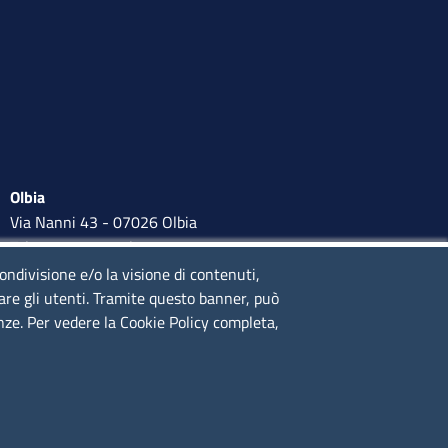
Olbia
Via Nanni 43 - 07026 Olbia
Tel. 0789 66122 | 0789 69580
mail:
ufficio.olbia@ss.camcom.it
condivisione e/o la visione di contenuti,
lare gli utenti. Tramite questo banner, può
lunedì al venerdì: 9,00 - 12,00; lunedì pomeriggio: 16,00 -
enze. Per vedere la Cookie Policy completa,
17,00