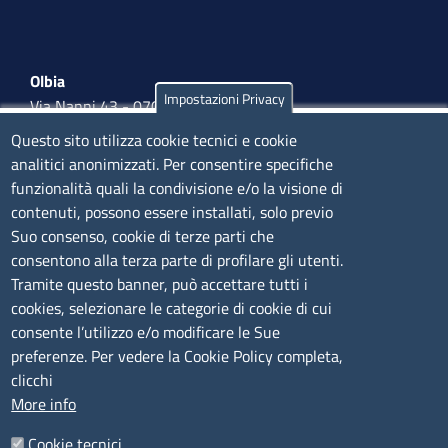
Olbia
Impostazioni Privacy
Via Nanni 43 - 07026 Olbia
Tel. 0789 66122 | 0789 69580
Questo sito utilizza cookie tecnici e cookie
mail:
ufficio.olbia@ss.camcom.it
analitici anonimizzati. Per consentire specifiche
funzionalità quali la condivisione e/o la visione di
lunedì al venerdì: 9,00 - 12,00; lunedì pomeriggio: 16,00
contenuti, possono essere installati, solo previo
- 17,00
Suo consenso, cookie di terze parti che
consentono alla terza parte di profilare gli utenti.
CONTATTI
Tramite questo banner, può accettare tutti i
cookies, selezionare le categorie di cookie di cui
consente l’utilizzo e/o modificare le Sue
Camera di Commercio, Industria, Artigianato e
preferenze. Per vedere la Cookie Policy completa,
Agricoltura di Sassari
clicchi
PEC
:
cciaa@ss.legalmail.camcom.it
More info
P.IVA
01047570906
Codice Fiscale
80000930901
Cookie tecnici