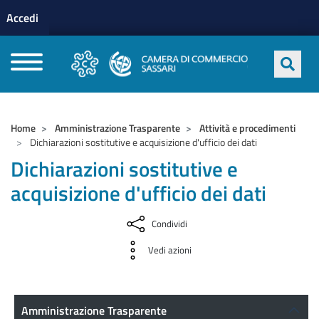
Menu profilo utente
Salta al contenuto principale
Accedi
CAMERE DI COMMERCIO D'ITALIA
Home
Amministrazione Trasparente
Attività e procedimenti
Dichiarazioni sostitutive e acquisizione d'ufficio dei dati
Dichiarazioni sostitutive e
acquisizione d'ufficio dei dati
Condividi
Vedi azioni
Amministrazione Trasparente
Amministrazione Trasparente