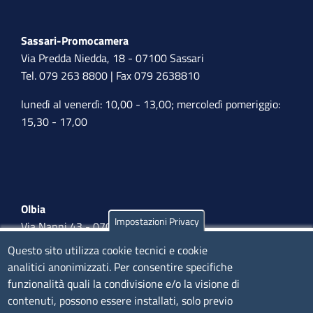
Sassari-Promocamera
Via Predda Niedda, 18 - 07100 Sassari
Tel. 079 263 8800 | Fax 079 2638810
lunedì al venerdì: 10,00 - 13,00; mercoledì pomeriggio:
15,30 - 17,00
Olbia
Impostazioni Privacy
Via Nanni 43 - 07026 Olbia
Tel. 0789 66122 | 0789 69580
Questo sito utilizza cookie tecnici e cookie
mail:
ufficio.olbia@ss.camcom.it
analitici anonimizzati. Per consentire specifiche
funzionalità quali la condivisione e/o la visione di
lunedì al venerdì: 9,00 - 12,00; lunedì pomeriggio: 16,00
contenuti, possono essere installati, solo previo
- 17,00