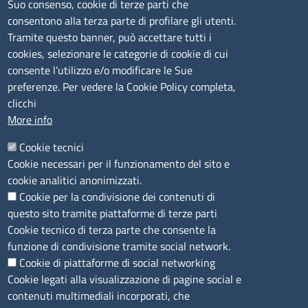
Suo consenso, cookie di terze parti che
consentono alla terza parte di profilare gli utenti.
CONTATTI
Tramite questo banner, può accettare tutti i
cookies, selezionare le categorie di cookie di cui
consente l’utilizzo e/o modificare le Sue
Camera di Commercio, Industria, Artigianato e
preferenze. Per vedere la Cookie Policy completa,
Agricoltura di Sassari
clicchi
PEC
:
cciaa@ss.legalmail.camcom.it
More info
P.IVA
01047570906
Codice Fiscale
80000930901
Cookie tecnici
Codice Univoco per le fatture elettroniche
: UFPXFS
Cookie necessari per il funzionamento del sito e
cookie analitici anonimizzati.
Cookie per la condivisione dei contenuti di
LINK UTILI
questo sito tramite piattaforme di terze parti
Cookie tecnico di terza parte che consente la
Segnalazione di illecito
funzione di condivisione tramite social network.
Amministrazione Trasparente
Cookie di piattaforme di social networking
Cookie legati alla visualizzazione di pagine social e
Accesso riservato
contenuti multimediali incorporati, che
Dichiarazione di accessibilità