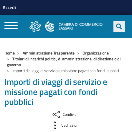
Menu profilo utente
Salta al contenuto principale
Accedi
CAMERE DI COMMERCIO D'ITALIA
Home
Amministrazione Trasparente
Organizzazione
Titolari di incarichi politici, di amministrazione, di direzione o di
governo
Importi di viaggi di servizio e missione pagati con fondi pubblici
Importi di viaggi di servizio e
missione pagati con fondi
pubblici
Condividi
Vedi azioni