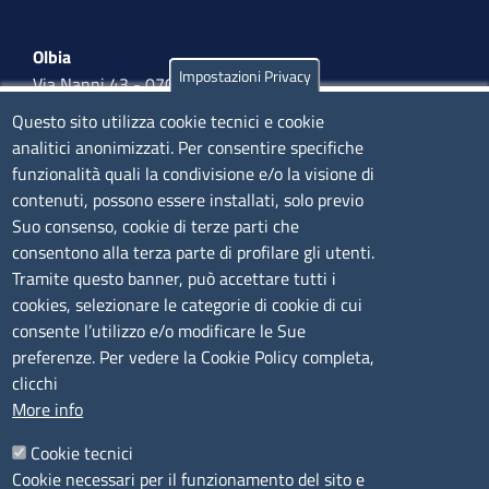
Olbia
Impostazioni Privacy
Via Nanni 43 - 07026 Olbia
Tel. 0789 66122 | 0789 69580
Questo sito utilizza cookie tecnici e cookie
mail:
ufficio.olbia@ss.camcom.it
analitici anonimizzati. Per consentire specifiche
funzionalità quali la condivisione e/o la visione di
lunedì al venerdì: 9,00 - 12,00; lunedì pomeriggio: 16,00
contenuti, possono essere installati, solo previo
- 17,00
Suo consenso, cookie di terze parti che
consentono alla terza parte di profilare gli utenti.
CONTATTI
Tramite questo banner, può accettare tutti i
cookies, selezionare le categorie di cookie di cui
consente l’utilizzo e/o modificare le Sue
Camera di Commercio, Industria, Artigianato e
preferenze. Per vedere la Cookie Policy completa,
Agricoltura di Sassari
clicchi
PEC
:
cciaa@ss.legalmail.camcom.it
More info
P.IVA
01047570906
Codice Fiscale
80000930901
Cookie tecnici
Codice Univoco per le fatture elettroniche
: UFPXFS
Cookie necessari per il funzionamento del sito e