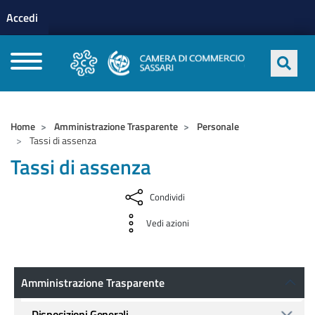
Menu profilo utente
Salta al contenuto principale
Accedi
CAMERE DI COMMERCIO D'ITALIA
Home
Amministrazione Trasparente
Personale
Tassi di assenza
Tassi di assenza
Condividi
Vedi azioni
Amministrazione Trasparente
Amministrazione Trasparente
Disposizioni Generali