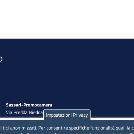
Sassari-Promocamera
Via Predda Niedda, 18 - 07100 Sassari
Impostazioni Privacy
Tel. 079 263 8800 | Fax 079 2638810
litici anonimizzati. Per consentire specifiche funzionalità quali la 
lunedì al venerdì: 10,00 - 13,00; mercoledì pomeriggio: