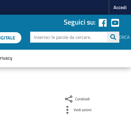
Menu p
Accedi
Seguici su:
Cerca
CERCA
GITALE
rivacy
Condividi
Vedi azioni