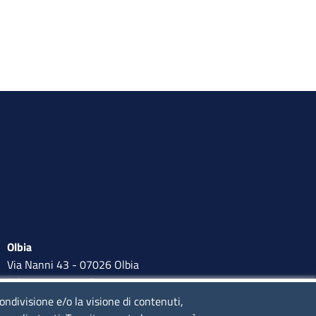
Olbia
Via Nanni 43 - 07026 Olbia
Tel. 0789 66122 | 0789 69580
mail:
ufficio.olbia@ss.camcom.it
condivisione e/o la visione di contenuti,