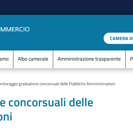
Salta al contenuto principale
CAMERA DI
IO D'ITALIA
Menu Statico
iamo
Albo camerale
Amministrazione trasparente
P
itoraggio graduatorie concorsuali delle Pubbliche Amministrazioni
e concorsuali delle
oni